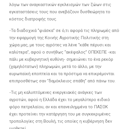
λόγω των αναγκαστικών εγκλεισμών των ζώων στις
εγκαταστάσεις τους που ανεβάζουν δυσθεώρητα το
κόστος διατροφής τους.
-Τα διαδοχικά ‘’φιάσκα’’ σε ό,τι αφορά τις πληρωμές από
την εφαρμογή της Κοινής Αγροτικής Πολιτικής στη
χώρα μας, με τους αγρότες να λένε ‘’κάθε πέρυσι και
καλύτερα’’, αφού ο συνήθως ‘’ακέφαλος’’ ΟΠΕΚΕΠΕ -και
πάλι με κυβερνητική ευθύνη- σημειώνει το ένα ρεκόρ
(χαμηλότατων) πληρωμών, μετά το άλλο, με την
ευρωπαϊκή εποπτεία και τα πρόστιμα να επικρέμονται
επιπροσθέτως σαν ‘’δαμόκλειος σπάθη’’ από πάνω του.
-Τις μη καλυπτόμενες ενεργειακές ανάγκες των
αγροτών, αφού η Ελλάδα έχει το μεγαλύτερο ειδικό
φόρο πετρελαίου, αν και επανειλημμένα το ΠΑΣΟΚ
έχει προτείνει την κατάργηση του με συγκεκριμένες
τροπολογίες στη Βουλή, τις οποίες η κυβέρνηση δεν
υιοθετεί.