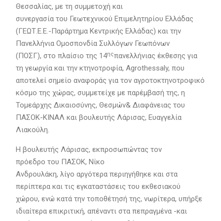
Θεσσαλίας, με τη συμμετοχή και
συνεργασία του Γεωτεχνικού Επιμελητηρίου Ελλάδας
(ΓΕΩΤ.Ε.Ε.-Παράρτημα Κεντρικής Ελλάδας) και την
Πανελλήνια Ομοσπονδία Συλλόγων Γεωπόνων
ης
(ΠΟΣΓ), στο πλαίσιο της 14
πανελλήνιας έκθεσης για
τη γεωργία και την κτηνοτροφία, Agrothessaly, που
αποτελεί σημείο αναφοράς για τον αγροτοκτηνοτροφικό
κόσμο της χώρας, συμμετείχε με παρέμβασή της, η
Τομεάρχης Δικαιοσύνης, Θεσμών& Διαφάνειας του
ΠΑΣΟΚ-ΚΙΝΑΛ και βουλευτής Λάρισας, Ευαγγελία
Λιακούλη.
Η βουλευτής Λάρισας, εκπροσωπώντας τον
πρόεδρο του ΠΑΣΟΚ, Νίκο
Ανδρουλάκη, λίγο αργότερα περιηγήθηκε και στα
περίπτερα και τις εγκαταστάσεις του εκθεσιακού
χώρου, ενώ κατά την τοποθέτησή της, νωρίτερα, υπήρξε
ιδιαίτερα επικριτική, απέναντι στα πεπραγμένα -και