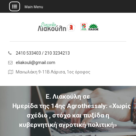
Main Menu
Skip
to
content
2410 533403 / 210 3234213
eliakouli@gmail.com
Μανωλάκη 9-11Β Λάρισα, 1ος όροφος
Ε. Λιακούλη σε
Ημερίδα της 14ης Agrothessaly: «Χωρίς
σχέδιο , στόχο και πυξίδα η
κυβερνητική αγροτική πολιτική»