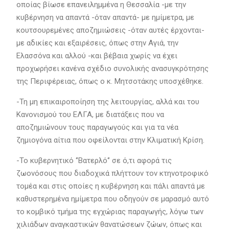
οποίας βίωσε επανειλημμένα η Θεσσαλία -με την
κυβέρνηση να απαντά -όταν απαντά- με ημίμετρα, με
κουτσουρεμένες αποζημιώσεις -όταν αυτές έρχονται-
με αδικίες και εξαιρέσεις, όπως στην Αγιά, την
Ελασσόνα και αλλού -και βέβαια χωρίς να έχει
προχωρήσει κανένα σχέδιο συνολικής ανασυγκρότησης
της Περιφέρειας, όπως ο κ. Μητσοτάκης υποσχέθηκε.
-Τη μη επικαιροποίηση της λειτουργίας, αλλά και του
Κανονισμού του ΕΛΓΑ, με διατάξεις που να
αποζημιώνουν τους παραγωγούς και για τα νέα
ζημιογόνα αίτια που οφείλονται στην Κλιματική Κρίση.
-Το κυβερνητικό ‘’Βατερλό‘’ σε ό,τι αφορά τις
ζωονόσους που διαδοχικά πλήττουν τον κτηνοτροφικό
τομέα και στις οποίες η κυβέρνηση και πάλι απαντά με
καθυστερημένα ημίμετρα που οδηγούν σε μαρασμό αυτό
το κομβικό τμήμα της εγχώριας παραγωγής, λόγω των
χιλιάδων αναγκαστικών θανατώσεων ζώων, όπως και