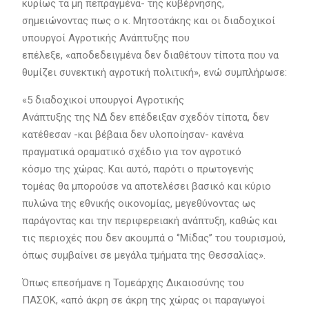
κυρίως τα μη πεπραγμένα- της κυβέρνησης,
σημειώνοντας πως ο κ. Μητσοτάκης και οι διαδοχικοί
υπουργοί Αγροτικής Ανάπτυξης που
επέλεξε, «αποδεδειγμένα δεν διαθέτουν τίποτα που να
θυμίζει συνεκτική αγροτική πολιτική», ενώ συμπλήρωσε:
«5 διαδοχικοί υπουργοί Αγροτικής
Ανάπτυξης της ΝΔ δεν επέδειξαν σχεδόν τίποτα, δεν
κατέθεσαν -και βέβαια δεν υλοποίησαν- κανένα
πραγματικά οραματικό σχέδιο για τον αγροτικό
κόσμο της χώρας. Και αυτό, παρότι ο πρωτογενής
τομέας θα μπορούσε να αποτελέσει βασικό και κύριο
πυλώνα της εθνικής οικονομίας, μεγεθύνοντας ως
παράγοντας και την περιφερειακή ανάπτυξη, καθώς και
τις περιοχές που δεν ακουμπά ο ‘’Μίδας’’ του τουρισμού,
όπως συμβαίνει σε μεγάλα τμήματα της Θεσσαλίας».
Όπως επεσήμανε η Τομεάρχης Δικαιοσύνης του
ΠΑΣΟΚ, «από άκρη σε άκρη της χώρας οι παραγωγοί