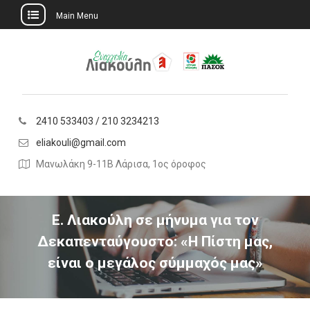
Main Menu
Skip
to
content
2410 533403 / 210 3234213
eliakouli@gmail.com
Μανωλάκη 9-11Β Λάρισα, 1ος όροφος
Ε. Λιακούλη σε μήνυμα για τον
Δεκαπενταύγουστο: «Η Πίστη μας,
είναι ο μεγάλος σύμμαχός μας»