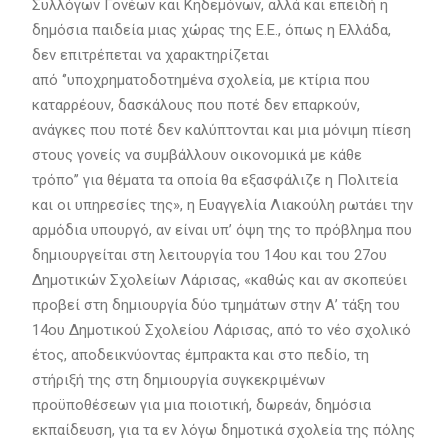
Συλλόγων Γονέων και Κηδεμόνων, αλλά και επειδή η
δημόσια παιδεία μιας χώρας της Ε.Ε., όπως η Ελλάδα,
δεν επιτρέπεται να χαρακτηρίζεται
από ‘’υποχρηματοδοτημένα σχολεία, με κτίρια που
καταρρέουν, δασκάλους που ποτέ δεν επαρκούν,
ανάγκες που ποτέ δεν καλύπτονται και μια μόνιμη πίεση
στους γονείς να συμβάλλουν οικονομικά με κάθε
τρόπο’’ για θέματα τα οποία θα εξασφάλιζε η Πολιτεία
και οι υπηρεσίες της», η Ευαγγελία Λιακούλη ρωτάει την
αρμόδια υπουργό, αν είναι υπ’ όψη της το πρόβλημα που
δημιουργείται στη λειτουργία του 14ου και του 27ου
Δημοτικών Σχολείων Λάρισας, «καθώς και αν σκοπεύει
προβεί στη δημιουργία δύο τμημάτων στην Α’ τάξη του
14ου Δημοτικού Σχολείου Λάρισας, από το νέο σχολικό
έτος, αποδεικνύοντας έμπρακτα και στο πεδίο, τη
στήριξή της στη δημιουργία συγκεκριμένων
προϋποθέσεων για μια ποιοτική, δωρεάν, δημόσια
εκπαίδευση, για τα εν λόγω δημοτικά σχολεία της πόλης