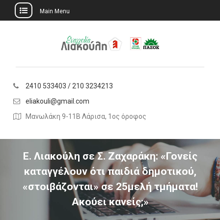
Main Menu
Skip
to
content
2410 533403 / 210 3234213
eliakouli@gmail.com
Μανωλάκη 9-11Β Λάρισα, 1ος όροφος
Ε. Λιακούλη σε Σ. Ζαχαράκη: «Γονείς
καταγγέλουν ότι παιδιά δημοτικού,
«στοιβάζονται» σε 25μελή τμήματα!
Ακούει κανείς;»