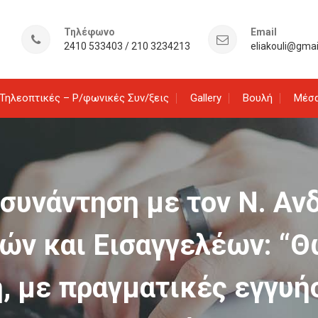
Τηλέφωνο
Email
2410 533403 / 210 3234213
eliakouli@gma
Τηλεοπτικές – Ρ/φωνικές Συν/ξεις
Gallery
Βουλή
Μέσα
 συνάντηση με τον Ν. Αν
ών και Εισαγγελέων: “Θ
, με πραγματικές εγγυήσ