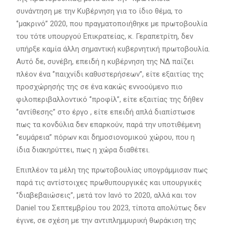
συνάντηση με την Κυβέρνηση για το ίδιο θέμα, το
‘’μακρινό’’ 2020, που πραγματοποιήθηκε με πρωτοβουλία
του τότε υπουργού Επικρατείας, κ. Γεραπετρίτη, δεν
υπήρξε καμία άλλη σημαντική κυβερνητική πρωτοβουλία.
Αυτό δε, συνέβη, επειδή η κυβέρνηση της ΝΔ παίζει
πλέον ένα ‘’παιχνίδι καθυστερήσεων’’, είτε εξαιτίας της
προσχώρησής της σε ένα κακώς εννοούμενο πιο
φιλοπεριβαλλοντικό ‘’προφίλ’’, είτε εξαιτίας της δήθεν
‘’αντίθεσης’’ στο έργο , είτε επειδή απλά διαπίστωσε
πως τα κονδύλια δεν επαρκούν, παρά την υποτιθέμενη
‘’ευμάρεια’’ πόρων και δημοσιονομικού χώρου, που η
ίδια διακηρύττει, πως η χώρα διαθέτει.
Επιπλέον τα μέλη της πρωτοβουλίας υπογράμμισαν πως
παρά τις αντίστοιχες πρωθυπουργικές και υπουργικές
‘’διαβεβαιώσεις’’, μετά τον Ιανό το 2020, αλλά και τον
Daniel του Σεπτεμβρίου του 2023, τίποτα απολύτως δεν
έγινε, σε σχέση με την αντιπλημμυρική θωράκιση της