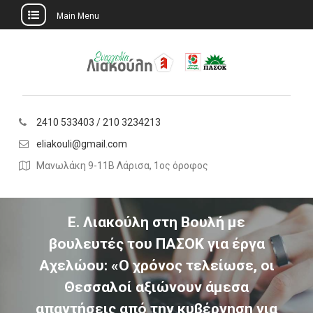
Main Menu
Skip
to
content
2410 533403 / 210 3234213
eliakouli@gmail.com
Μανωλάκη 9-11Β Λάρισα, 1ος όροφος
Ε. Λιακούλη στη Βουλή με
βουλευτές του ΠΑΣΟΚ για έργα
Αχελώου: «Ο χρόνος τελείωσε, οι
Θεσσαλοί αξιώνουν άμεσα
απαντήσεις από την κυβέρνηση για