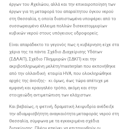
έργων του Αχελώου, αλλά και την επικαιροποίηση των
έργων για τη μεταφορά του απαραίτητου όγκου νερού
στη Θεσσαλία, η οποία διαπιστωμένα υποφέρει από το
συσσωρευμένο έλλειμα πολλών δισεκατομμυρίων
κυβικών νερού στους υπόγειους υδροφορείς.
Είναι απαράδεκτο το γεγονός πως η κυβέρνηση είχε στα
χέρια της τα πάντα: Σχέδιο Διαχείρισης Υδάτων
(ΣΔΛΑΠ), Σχέδιο Πλημμυρών (ΣΔΚΠ) και την
ακριβοπληρωμένη μελέτη/masterplan που εκπονήθηκε
από την ολλανδική εταιρία HVA, που ολοκληρώθηκε
αρχές της άνοιξης- κι όμως, έως τώρα απέτυχε με
εμφανή και κραυγαλέο τρόπο, ακόμη και στην
στοιχειώδη αντιμετώπιση των ελάχιστων.
Και βεβαίως, η φετινή, δραματική λειψυδρία ανέδειξε
την αδιαμφισβήτητη αναγκαιότητα μεταφοράς νερού στη
Θεσσαλία, σύμφωνα με τα εγκεκριμένα σχέδια
διαχείρισης. Πλέον επείγει να επιταχυνθούν οι