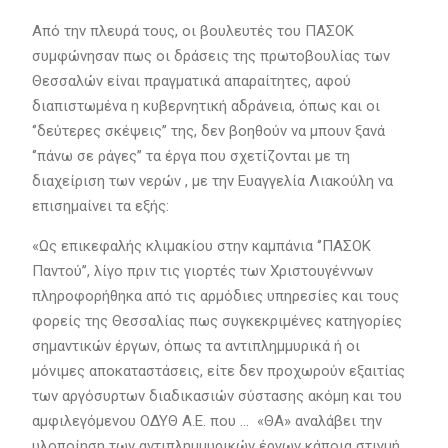
Από την πλευρά τους, οι βουλευτές του ΠΑΣΟΚ
συμφώνησαν πως οι δράσεις της πρωτοβουλίας των
Θεσσαλών είναι πραγματικά απαραίτητες, αφού
διαπιστωμένα η κυβερνητική αδράνεια, όπως και οι
‘’δεύτερες σκέψεις’’ της, δεν βοηθούν να μπουν ξανά
‘’πάνω σε ράγες’’ τα έργα που σχετίζονται με τη
διαχείριση των νερών , με την Ευαγγελία Λιακούλη να
επισημαίνει τα εξής:
«Ως επικεφαλής κλιμακίου στην καμπάνια ‘’ΠΑΣΟΚ
Παντού’’, λίγο πριν τις γιορτές των Χριστουγέννων
πληροφορήθηκα από τις αρμόδιες υπηρεσίες και τους
φορείς της Θεσσαλίας πως συγκεκριμένες κατηγορίες
σημαντικών έργων, όπως τα αντιπλημμυρικά ή οι
μόνιμες αποκαταστάσεις, είτε δεν προχωρούν εξαιτίας
των αργόσυρτων διαδικασιών σύστασης ακόμη και του
αμφιλεγόμενου ΟΔΥΘ Α.Ε. που … «ΘΑ» αναλάβει την
υλοποίηση των αντιπλημμυρικών έργων κάποια στιγμή