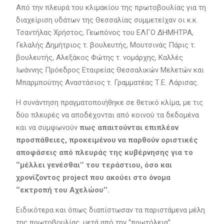
Από την πλευρά του κλιμακίου της πρωτοβουλίας για τη
διαχείριση υδάτων της Θεσσαλίας συμμετείχαν οι κ.κ.
Τσαντήλας Χρήστος, Γεωπόνος του ΕΛΓΟ ΔΗΜΗΤΡΑ,
Γελαλής Δημήτριος τ. βουλευτής, Μουτσινάς Πάρις τ.
βουλευτής, Αλεξάκος Φώτης τ. νομάρχης, Καλλές
Ιωάννης Πρόεδρος Εταιρείας Θεσσαλικών Μελετών και
Μπαρμπούτης Αναστάσιος τ. Γραμματέας Τ.Ε. Λάρισας.
Η συνάντηση πραγματοποιήθηκε σε θετικό κλίμα, με τις
δύο πλευρές να αποδέχονται από κοινού τα δεδομένα
και να συμφωνούν
πως απαιτούνται επιπλέον
προσπάθειες, προκειμένου να παρθούν οριστικές
αποφάσεις από πλευράς της κυβέρνησης για το
‘’μέλλει γενέσθαι’’ του τεράστιου, όσο και
χρονίζοντος project που ακούει στο όνομα
‘’εκτροπή του Αχελώου’’.
Ειδικότερα και όπως διαπίστωσαν τα παριστάμενα μέλη
της πρωτοβουλίας, μετά από την ‘’πρωτόλεια’’