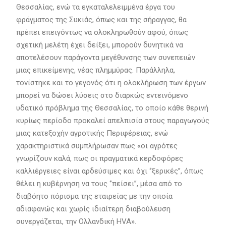
Θεσσαλίας, ενώ τα εγκαταλελειμμένα έργα του
φράγματος της Συκιάς, όπως και της σήραγγας, θα
πρέπει επειγόντως να ολοκληρωθούν αφού, όπως
σχετική μελέτη έχει δείξει, μπορούν δυνητικά να
αποτελέσουν παράγοντα μεγέθυνσης των συνεπειών
μιας επικείμενης, νέας πλημμύρας. Παράλληλα,
τονίστηκε και το γεγονός ότι η ολοκλήρωση των έργων
μπορεί να δώσει λύσεις στο διαρκώς εντεινόμενο
υδατικό πρόβλημα της Θεσσαλίας, το οποίο κάθε θερινή
κυρίως περίοδο προκαλεί απελπισία στους παραγωγούς
μιας κατεξοχήν αγροτικής Περιφέρειας, ενώ
χαρακτηριστικά συμπλήρωσαν πως «οι αγρότες
γνωρίζουν καλά, πως οι πραγματικά κερδοφόρες
καλλιέργειες είναι αρδεύσιμες και όχι ‘’ξερικές’’, όπως
θέλει η κυβέρνηση να τους ‘’πείσει’’, μέσα από το
διαβόητο πόρισμα της εταιρείας με την οποία
αδιαφανώς και χωρίς ιδιαίτερη διαβούλευση
συνεργάζεται, την Ολλανδική HVA».