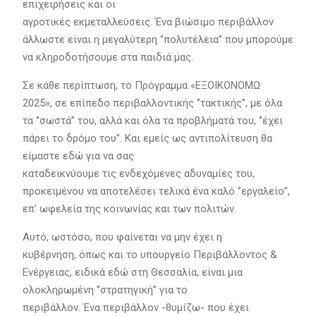
επιχειρήσεις και οι
αγροτικές εκμεταλλεύσεις. Ένα βιώσιμο περιβάλλον
άλλωστε είναι η μεγαλύτερη ‘’πολυτέλεια’’ που μπορούμε
να κληροδοτήσουμε στα παιδιά μας.
Σε κάθε περίπτωση, το Πρόγραμμα «ΕΞΟΙΚΟΝΟΜΩ
2025», σε επίπεδο περιβαλλοντικής ‘’τακτικής’’, με όλα
τα ‘’σωστά’’ του, αλλά και όλα τα προβλήματά του, ‘’έχει
πάρει το δρόμο του’’. Και εμείς ως αντιπολίτευση θα
είμαστε εδώ για να σας
καταδεικνύουμε τις ενδεχόμενες αδυναμίες του,
προκειμένου να αποτελέσει τελικά ένα καλό ‘’εργαλείο’’,
επ’ ωφελεία της κοινωνίας και των πολιτών.
Αυτό, ωστόσο, που φαίνεται να μην έχει η
κυβέρνηση, όπως και το υπουργείο Περιβάλλοντος &
Ενέργειας, ειδικά εδώ στη Θεσσαλία, είναι μια
ολοκληρωμένη ‘’στρατηγική’’ για το
περιβάλλον. Ένα περιβάλλον -θυμίζω- που έχει