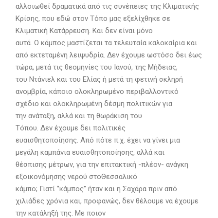
αλλοιωθεί δραματικά από τις συνέπειες της Κλιματικής
Κρίσης, που εδώ στον Τόπο μας εξελίχθηκε σε
Κλιματική Κατάρρευση. Και δεν είναι μόνο
αυτά. Ο κάμπος μαστίζεται τα τελευταία καλοκαίρια και
από εκτεταμένη λειψυδρία. Δεν έχουμε ωστόσο δει έως
τώρα, μετά τις θεομηνίες του Ιανού, της Μήδειας,
του Ντάνιελ και του Ελίας ή μετά τη φετινή σκληρή
ανομβρία, κάποιο ολοκληρωμένο περιβαλλοντικό
σχέδιο και ολοκληρωμένη δέσμη πολιτικών για
την ανάταξη, αλλά και τη θωράκιση του
Τόπου. Δεν έχουμε δει πολιτικές
ευαισθητοποίησης. Από πότε π.χ. έχει να γίνει μια
μεγάλη καμπάνια ευαισθητοποίησης, αλλά και
θέσπισης μέτρων, για την επιτακτική -πλέον- ανάγκη
εξοικονόμησης νερού στοΘεσσαλικό
κάμπο; Γιατί ‘’κάμπος’’ ήταν και η Σαχάρα πριν από
χιλιάδες χρόνια και, προφανώς, δεν θέλουμε να έχουμε
την κατάληξή της. Με ποιον