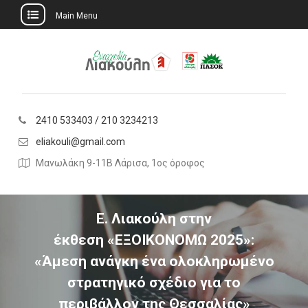
Main Menu
Skip
to
content
2410 533403 / 210 3234213
eliakouli@gmail.com
Μανωλάκη 9-11Β Λάρισα, 1ος όροφος
Ε. Λιακούλη στην
έκθεση «ΕΞΟΙΚΟΝΟΜΩ 2025»:
«Άμεση ανάγκη ένα ολοκληρωμένο
στρατηγικό σχέδιο για το
περιβάλλον της Θεσσαλίας»