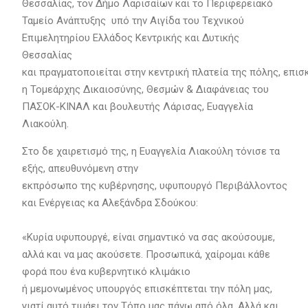
Θεσσαλίας, τον Δήμο Λαρισαίων και το Περιφερειακό
Ταμείο Ανάπτυξης υπό την Αιγίδα του Τεχνικού
Επιμελητηρίου Ελλάδος Κεντρικής και Δυτικής
Θεσσαλίας
και πραγματοποιείται στην κεντρική πλατεία της πόλης, επι
η Τομεάρχης Δικαιοσύνης, Θεσμών & Διαφάνειας του
ΠΑΣΟΚ-ΚΙΝΑΛ και βουλευτής Λάρισας, Ευαγγελία
Λιακούλη.
Στο δε χαιρετισμό της, η Ευαγγελία Λιακούλη τόνισε τα
εξής, απευθυνόμενη στην
εκπρόσωπο της κυβέρνησης, υφυπουργό Περιβάλλοντος
και Ενέργειας κα Αλεξάνδρα Σδούκου:
«Κυρία υφυπουργέ, είναι σημαντικό να σας ακούσουμε,
αλλά και να μας ακούσετε. Προσωπικά, χαίρομαι κάθε
φορά που ένα κυβερνητικό κλιμάκιο
ή μεμονωμένος υπουργός επισκέπτεται την πόλη μας,
γιατί αυτό τιμάει τον Τόπο μας πάνω από όλα. Αλλά και