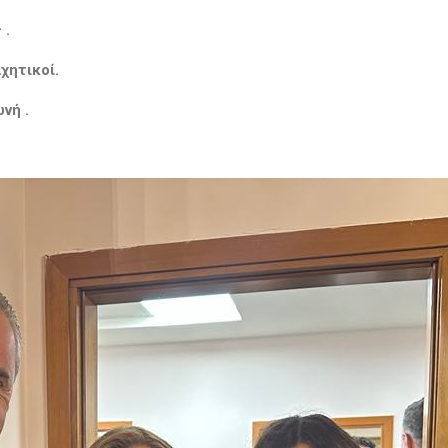
 .
αχητικοί.
ωνή .