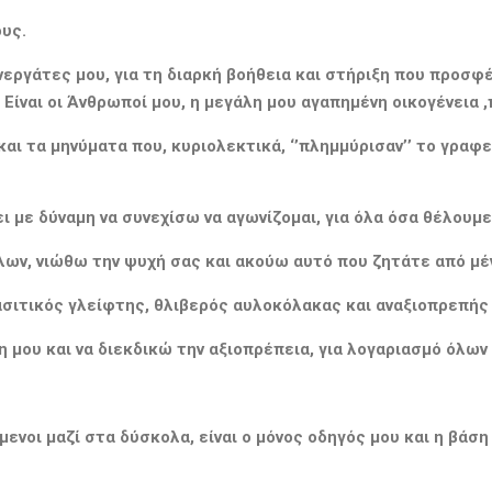
ους.
γάτες μου, για τη διαρκή βοήθεια και στήριξη που προσφέρ
 Είναι οι Άνθρωποί μου, η μεγάλη μου αγαπημένη οικογένεια 
αι τα μηνύματα που, κυριολεκτικά, ‘’πλημμύρισαν’’ το γραφε
ι με δύναμη να συνεχίσω να αγωνίζομαι, για όλα όσα θέλουμ
λων, νιώθω την ψυχή σας και ακούω αυτό που ζητάτε από μέ
ρασιτικός γλείφτης, θλιβερός αυλοκόλακας και αναξιοπρεπ
μου και να διεκδικώ την αξιοπρέπεια, για λογαριασμό όλων
νοι μαζί στα δύσκολα, είναι ο μόνος οδηγός μου και η βάσ