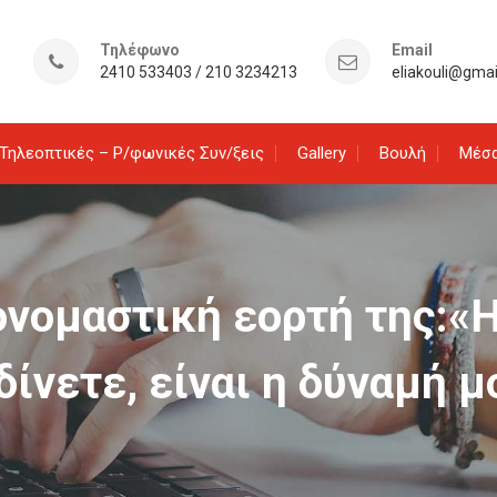
Τηλέφωνο
Email
2410 533403 / 210 3234213
eliakouli@gma
Τηλεοπτικές – Ρ/φωνικές Συν/ξεις
Gallery
Βουλή
Μέσα
ονομαστική εορτή της:«
δίνετε, είναι η δύναμή μ