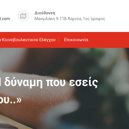
Διεύθυνση
il.com
Μανωλάκη 9-11Β Λάρισα, 1ος όροφος
 Κοινοβουλευτικού Ελέγχου
Επικοινωνία
Η δύναμη που εσείς
ου..»