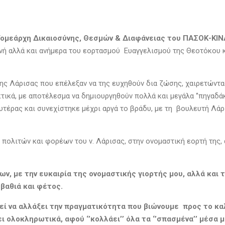
Τομεάρχη Δικαιοσύνης, Θεσμών & Διαφάνειας του ΠΑΣΟΚ-ΚΙΝΑ
ονή αλλά και ανήμερα του εορτασμού Ευαγγελισμού της Θεοτόκου κ
ς Λάρισας που επέλεξαν να της ευχηθούν δια ζώσης, χαιρετώντας
κτικά, με αποτέλεσμα να δημιουργηθούν πολλά και μεγάλα ‘’πηγαδ
έρας και συνεχίστηκε μέχρι αργά το βράδυ, με τη βουλευτή Λάρι
πολιτών και φορέων του ν. Λάρισας, στην ονομαστική εορτή της, α
ν, με την ευκαιρία της ονομαστικής γιορτής μου, αλλά και
 βαθιά και φέτος.
εί να αλλάξει την πραγματικότητα που βιώνουμε προς το καλ
 ολοκληρωτικά, αφού ‘’κολλάει’’ όλα τα ‘’σπασμένα’’ μέσα