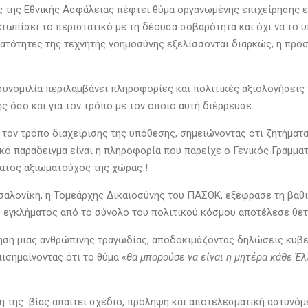
ς της Εθνικής Ασφάλειας πέφτει θύμα οργανωμένης επιχείρησης 
μετωπίσει το περιστατικό με τη δέουσα σοβαρότητα και όχι να το
δυνατότητες της τεχνητής νοημοσύνης εξελίσσονται διαρκώς, η π
συνομιλία περιλαμβάνει πληροφορίες και πολιτικές αξιολογήσεις
 όσο και για τον τρόπο με τον οποίο αυτή διέρρευσε.
α τον τρόπο διαχείρισης της υπόθεσης, σημειώνοντας ότι ζητήματ
κό παράδειγμα είναι η πληροφορία που παρείχε ο Γενικός Γραμματ
τατος αξιωματούχος της χώρας !
σαλονίκη, η Τομεάρχης Δικαιοσύνης του ΠΑΣΟΚ, εξέφρασε τη βαθιά 
ου εγκλήματος από το σύνολο του πολιτικού κόσμου αποτέλεσε θετ
οίηση μιας ανθρώπινης τραγωδίας, αποδοκιμάζοντας δηλώσεις κυ
ισημαίνοντας ότι το θύμα «
θα μπορούσε να είναι η μητέρα κάθε Έλ
ση της βίας απαιτεί σχέδιο, πρόληψη και αποτελεσματική αστυνόμ