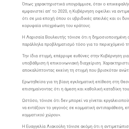
Όπως χαρακτηριστικά υπογράμμισε, όταν ο επικεφαλή
εμφανιστεί απ’ το 2020, η Κυβέρνηση οφείλει να αντι
ότι σε μια εποχή όπου οι υβριδικές απειλές και οι 
κορυφαία υποχρέωση του κράτους.
Η Λαρισαία Βουλευτής τόνισε ότι η δημοσιοποιημένη 
παράλληλα προβληματισμό τόσο για το περιεχόμενό της
Την ίδια στιγμή, επέρριψε ευθύνες στην Κυβέρνηση γι
υποβάθμιση ή επικοινωνιακή διαχείριση. Χαρακτηριστι
αποκαλύπτοντας εκείνη τη στιγμή που βρισκόταν ανώ
Ερωτηθείσα για τη βίαιη εγκληματική επίθεση στη Θεσ
επισημαίνοντας ότι η άμεση και καθολική καταδίκη τ
Ωστόσο, τόνισε ότι δεν μπορεί να γίνεται εργαλειοπ
να εντάξουν το γεγονός σε κομματική αντιπαράθεση, επ
κομματικού χώρου
».
Η Ευαγγελία Λιακούλη τόνισε ακόμη ότι η αντιμετώπι