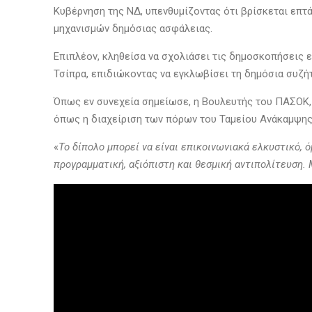
Κυβέρνηση της ΝΔ, υπενθυμίζοντας ότι βρίσκεται επτά
μηχανισμών δημόσιας ασφάλειας.
Επιπλέον, κληθείσα να σχολιάσει τις δημοσκοπήσεις ε
Τσίπρα, επιδιώκοντας να εγκλωβίσει τη δημόσια συζήτ
Όπως εν συνεχεία σημείωσε, η Βουλευτής του ΠΑΣΟΚ, 
όπως η διαχείριση των πόρων του Ταμείου Ανάκαμψης, 
«
Το δίπολο μπορεί να είναι επικοινωνιακά ελκυστικό, 
προγραμματική, αξιόπιστη και θεσμική αντιπολίτευση. 