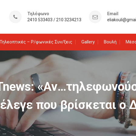
Τηλέφωνο
Email
2410 533403 / 210 3234213
eliakouli@gma
Τηλεοπτικές – Ρ/φωνικές Συν/ξεις
Gallery
Βουλή
Μέσα
RTnews: «Αν…τηλεφωνούσ
έλεγε που βρίσκεται ο 