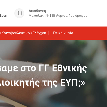
Διεύθυνση
il.com
Μανωλάκη 9-11Β Λάρισα, 1ος όροφος
 Κοινοβουλευτικού Ελέγχου
Επικοινωνία
αμε στο ΓΓ Εθνικής
Διοικητής της ΕΥΠ;»