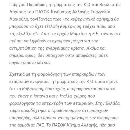
Γιώργου Παπαδάκη, η Γραμματέας της Κ.Ο. και Βουλευτής
Λάρισας του ΠΑΣΟΚ-Κινήματος Αλλαγής, Ευαγγελία
Λιακούλη, τονίζοντας πως «
το κυβερνητικό αφήγημα θα
μπορούσε να έχει τίτλο‘’η Κυβέρνηση τρέχει πίσω από
τις εξελίξεις’’». Από τις αρχές Μαρτίου, η Ε.Ε. τόνισε ότι
πρέπει να ληφθούν στοχευμένα μέτρα για την
αντιμετώπιση της ενεργειακής κρίσης. Ακόμα και
σήμερα, όμως, δεν υπάρχουν ούτε αποφάσεις, ούτε
συγκεκριμένα μέτρα»
.
Σχετικά με τη φορολόγηση των υπερκερδών των
εταιρειών ενέργειας, η Γραμματέας της Κ.Ο. υποστήριξε
ότι «
η Κυβέρνηση, δυστυχώς, απομακρύνεται από αυτό
που έκανε η Ισπανία και η Ιταλία, χώρες που
φορολόγησαν τα υπερκέρδη των εταιρειών. Στην Ελλάδα,
τώρα παραδέχτηκε ο Πρωθυπουργός ότι υπάρχουν
υπερκέρδη, αλλά πρέπει να περιμένουμε την ενημέρωση
της αρμόδιας ΡΑΕ. Το ΠΑΣΟΚ-Κίνημα Αλλαγής, ήδη από