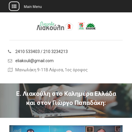
Main Menu
Skip
to
content
2410 533403 / 210 3234213
eliakouli@gmail.com
Μανωλάκη 9-11Β Λάρισα, 1ος όροφος
Ε. Λιακούλη στο Καλημέρα Ελλάδα
και στον Γιώργο Παπαδάκη: