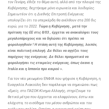
τον Γενάρη, έθιξε το θέμα αυτό, αλλά από την πλευρά της
Κυβέρνησης, δεχτήκαμε μόνο ειρωνεία και λοιδορίες.
Σημειωτέον ότι η Διεθνής Επιτροπή Ενέργειας
υπολογίζει ότι τα υπερκέρδη θα ανέλθουν στα 200 δις
ευρώ, για το 2022.
Τώρα η Κυβέρνηση , μετά την
πρόταση της ΕΕ στις 8/03 , έρχεται να ανακαλύψει τους
μεγαλοπάροχους και να δηλώσει ότι πρέπει να
φορολογηθούν ! Η στάση αυτή της Κυβέρνησης, λοιπόν,
είναι πολιτική επιλογή. Δε θέλει να αγγίξει τους
παρόχους της ενέργειας. Δε θέλει πραγματικά να
φορολογήσει τις εταιρείες ενέργειας, όπως έκανε η
Ιταλία και η Ισπανία προ καιρού
».
Για τον νέο μειωμένο ΕΝΦΙΑ που ψήφισε η Κυβέρνηση, η
Ευαγγελία Λιακούλη δεν παρέλειψε να σημειώσει πως
«
Εμείς, στο ΠΑΣΟΚ-Κίνημα Αλλαγής, στηρίζουμε τα
θετικά μέτρα που έρχονται να ελαφρύνουν, έστω και
ελάχιστα, το εισόδημα του μέσου ανθρώπου και του