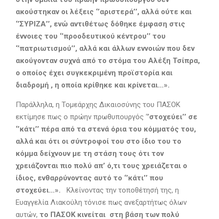
ακούστηκαν οι λέξεις ‘’αριστερά’’, αλλά ούτε και
‘’ΣΥΡΙΖΑ’’, ενώ αντιθέτως δόθηκε έμφαση στις
έννοιες του ‘’προοδευτικού κέντρου’’ του
‘’πατριωτισμού’’, αλλά και άλλων εννοιών που δεν
ακούγονταν συχνά από το στόμα του Αλέξη Τσίπρα,
ο οποίος έχει συγκεκριμένη προϊστορία και
διαδρομή , η οποία κρίθηκε και κρίνεται…».
Παράλληλα, η Τομεάρχης Δικαιοσύνης του ΠΑΣΟΚ
εκτίμησε πως ο πρώην πρωθυπουργός ‘
’στοχεύει’’ σε
‘’κάτι’’ πέρα από τα στενά όρια του κόμματός του,
αλλά και ότι οι σύντροφοί του στο ίδιο του το
κόμμα δείχνουν με τη στάση τους ότι τον
χρειάζονται πιο πολύ απ’ ό,τι τους χρειάζεται ο
ίδιος, ενθαρρύνοντας αυτό το ‘’κάτι’’ που
στοχεύει…».
Κλείνοντας την τοποθέτησή της, η
Ευαγγελία Λιακούλη τόνισε πως ανεξαρτήτως όλων
αυτών,
το ΠΑΣΟΚ κινείται στη βάση των πολύ