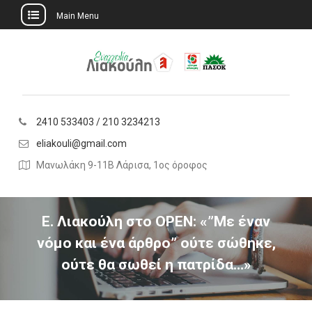
Main Menu
Skip
to
content
2410 533403 / 210 3234213
eliakouli@gmail.com
Μανωλάκη 9-11Β Λάρισα, 1ος όροφος
Ε. Λιακούλη στο OPEN: «”Με έναν
νόμο και ένα άρθρο” ούτε σώθηκε,
ούτε θα σωθεί η πατρίδα…»