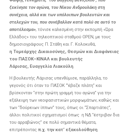
Φώφης Γεννηματά, του Βαγγέλη Βενιζέλου , που
ξεκίνησε τον αγώνα, του Νίκου Ανδρουλάκη στη
συνέχεια, αλλά και των υπόλοιπων βουλευτών και
στελεχών του, που συνέβαλλαν κατά πολύ σε αυτό το
αποτέλεσμα
»
, τόνισε καλεσμένη στην εκπομπή «Ώρα
Ελλάδος» του τηλεοπτικού σταθμού OPEN, με τους
δημοσιογράφους Π. Στάθη και Γ. Κολοκυθά,
η Τομεάρχης Δικαιοσύνης, Θεσμών και Διαφάνειας
του ΠΑΣΟΚ–ΚΙΝΑΛ και βουλευτής
Λάρισας, Ευαγγελία Λιακούλη
.
Η βουλευτής Λάρισας υπενθύμισε, παράλληλα, το
γεγονός ότι όταν το ΠΑΣΟΚ ‘’’έβαζε πλάτη’’ και
βρίσκονταν ‘’στην πρώτη γραμμή του αγώνα’’ για την
εξάλειψη των νεοφασιστικών μορφωμάτων, καθώς και
των ‘’δούρειων ίππων’’ τους, όπως οι ‘’Σπαρτιάτες’’,
άλλοι πολιτικοί σχηματισμοί όπως η ΝΔ ‘’έστριβαν δια
του αρραβώνος’’ σε πολύ σημαντικά θέματα,
επιτρέποντας
π.χ. την κατ’ εξακολούθηση