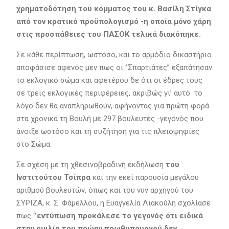
χρηματοδότηση του κόμματος του κ. Βασίλη Στίγκα
από τον κρατικό προϋπολογισμό -η οποία μόνο χάρη
στις προσπάθειες του ΠΑΣΟΚ τελικά διακόπηκε.
Σε κάθε περίπτωση, ωστόσο, και το αρμόδιο δικαστήριο
αποφάσισε αφενός μεν πως οι ‘’Σπαρτιάτες’’ εξαπάτησαν
το εκλογικό σώμα και αφετέρου δε ότι οι έδρες τους
σε τρεις εκλογικές περιφέρειες, ακριβώς γι’ αυτό το
λόγο δεν θα αναπληρωθούν, αφήνοντας για πρώτη φορά
στα χρονικά τη Βουλή με 297 βουλευτές -γεγονός που
άνοιξε ωστόσο και τη συζήτηση για τις πλειοψηφίες
στο Σώμα.
Σε σχέση με τη χθεσινοβραδινή εκδήλωση
του
Ινστιτούτου Τσίπρα
και την εκεί παρουσία μεγάλου
αριθμού βουλευτών, όπως και του νυν αρχηγού του
ΣΥΡΙΖΑ, κ. Σ. Φάμελλου, η Ευαγγελία Λιακούλη σχολίασε
πως ‘
’εντύπωση προκάλεσε το γεγονός ότι ειδικά
στην ομιλία του πρώην πρωθυπουργού δεν