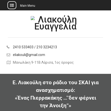
Main Menu
Skip
to
content
2410 533403 / 210 3234213
eliakouli@gmail.com
Μανωλάκη 9-11Β Λάρισα, 1ος όροφος
Ε. Λιακούλη στο ράδιο του ΣΚΑΙ για
ανασχηματισμό:
«Ένας Πιερρακάκης …‘’δεν φέρνει
την Άνοιξη’’»