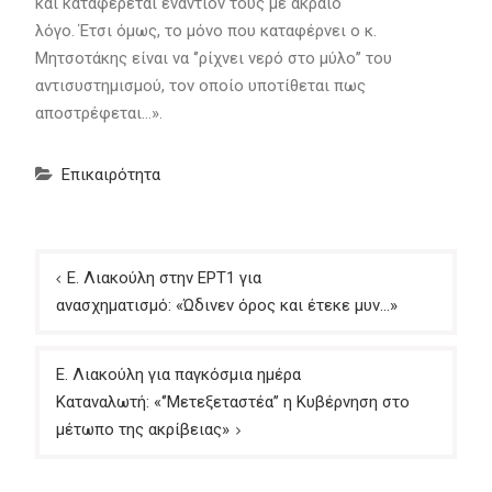
και καταφέρεται εναντίον τους με ακραίο
λόγο. Έτσι όμως, το μόνο που καταφέρνει ο κ.
Μητσοτάκης είναι να ‘’ρίχνει νερό στο μύλο’’ του
αντισυστημισμού, τον οποίο υποτίθεται πως
αποστρέφεται…».
Επικαιρότητα
Πλοήγηση
Ε. Λιακούλη στην ΕΡΤ1 για
άρθρων
ανασχηματισμό: «Ώδινεν όρος και έτεκε μυν…»
Ε. Λιακούλη για παγκόσμια ημέρα
Καταναλωτή: «‘’Μετεξεταστέα’’ η Κυβέρνηση στο
μέτωπο της ακρίβειας»