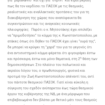
για ‘’μαραθώνιο’’ και όχι για ‘’σπριντ’’ και είμαι βέβαιη
πως θα τον κερδίσει το ΠΑΣΟΚ με τις θεσμικές,
ρεαλιστικές και εναλλακτικές προτάσεις του για τη
διακυβέρνηση της χώρας που αναπόφευκτα θα
συγκεντρώσουν και τις αναγκαίες κοινωνικές
πλειοψηφίες. Παρότι ο κ. Μητσοτάκης έχει επιλέξει
να ‘’πριμοδοτήσει’’ το κόμμα της κ. Κωνσταντοπούλου, με
ατάκες όπως ότι δήθεν το ΠΑΣΟΚ έχει γίνει ‘’ουρά της’’,
δε μπορεί να κρύψει τη ‘’χαρά’’ του για το γεγονός ότι
ένα αντισυστημικό κόμμα φέρεται ότι φιγουράρει έστω
η
και πρόσκαιρα, έστω και μόνο θεματικά, στη 2
θέση των
δημοσκοπήσεων. Στο πλαίσιο του πολωτικού και
ακραίου λόγου του, ο πρωθυπουργός, φυσικά και
προτιμά την Ζωή Κωνσταντοπούλου απέναντί του, αντί
του πάντοτε θεσμικού ΠΑΣΟΚ. Γιατί είναι εύκολη η
σύγκριση του σχεδόν ανύπαρκτου έως τώρα θεσμικού
έργου της κυβέρνησης της ΝΔ, με ένα μόρφωμα που
επιβεβαιωμένα δεν βλέπει με θετικό μάτι τους θεσμούς