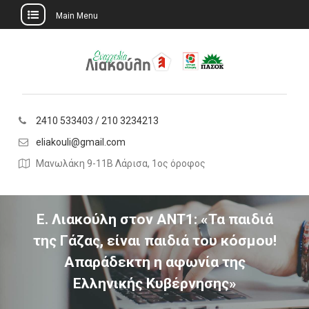
Main Menu
Skip
to
content
2410 533403 / 210 3234213
eliakouli@gmail.com
Μανωλάκη 9-11Β Λάρισα, 1ος όροφος
Ε. Λιακούλη στον AΝΤ1: «Τα παιδιά
της Γάζας, είναι παιδιά του κόσμου!
Απαράδεκτη η αφωνία της
Ελληνικής Κυβέρνησης»