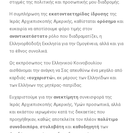
στιγμές της πολιτικής και προσωπικής μου διαδρομής.
Η συμπλήρωση της
εκατονταετηρίδας ίδρυσης
της
Ιεράς Αρχιεπισκοπής Αμερικής, καθίσταται
ορόσημο
και
ευκαιρία να αποτίσουμε φόρο τιμής στον
αναντικατάστατο
ρόλο που διαδραματίζει, η
Ελληνορθόδοξη Εκκλησία για την Ομογένεια, αλλά και για
το έθνος συνολικά.
Ως εκπρόσωπος του Ελληνικού Κοινοβουλίου
αισθάνομαι την ανάγκη να Σας απευθύνω ένα μεγάλο από
καρδιάς «
ευχαριστώ
», εκ μέρους των Ελληνίδων και
των Ελλήνων της μητέρας-πατρίδας.
Ευχαριστούμε για την
ανεκτίμητη
συνεισφορά της
Ιεράς Αρχιεπισκοπής Αμερικής, Υμών προσωπικά, αλλά
και εκάστου ιερωμένου κατά τις δεκαετίες που
προηγήθηκαν, καθώς αποτελείτε τον πλέον
πολύτιμο
συνοδοιπόρο
,
στυλοβάτη
και
καθοδηγητή
των