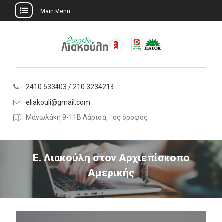
Main Menu
Skip
to
content
2410 533403 / 210 3234213
eliakouli@gmail.com
Μανωλάκη 9-11Β Λάρισα, 1ος όροφος
Ε. Λιακούλη στον Αρχιεπίσκοπο
Αμερικής