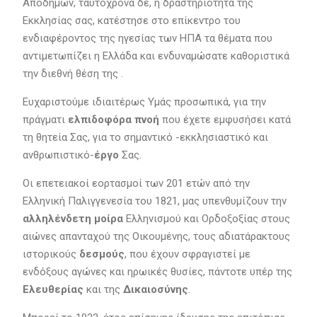
Αποδήμων, ταυτόχρονα δε, η δραστηριότητα της
Εκκλησίας σας, κατέστησε στο επίκεντρο του
ενδιαφέροντος της ηγεσίας των ΗΠΑ τα θέματα που
αντιμετωπίζει η Ελλάδα και ενδυναμώσατε καθοριστικά
την διεθνή θέση της .
Ευχαριστούμε ιδιαιτέρως Υμάς προσωπικά, για την
πράγματι
ελπιδοφόρα πνοή
που έχετε εμφυσήσει κατά
τη θητεία Σας, για το σημαντικό -εκκλησιαστικό και
ανθρωπιστικό-
έργο
Σας.
Οι επετειακοί εορτασμοί των 201 ετών από την
Ελληνική Παλιγγενεσία του 1821, μας υπενθυμίζουν την
αλληλένδετη μοίρα
Ελληνισμού και Ορδοξοξίας στους
αιώνες απανταχού της Οικουμένης, τους αδιατάρακτους
ιστορικούς
δεσμούς
, που έχουν σφραγιστεί με
ενδόξους αγώνες και ηρωικές θυσίες, πάντοτε υπέρ της
Ελευθερίας
και της
Δικαιοσύνης
.