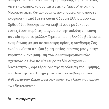
Μπορεί το 1922, έτος επίσημης ίδρυσης της επιτόπιας
Αρχιεπισκοπής, να συμπίπτει με το “μαύρο” έτος της
Μικρασιατικής Καταστροφής, αυτό, όμως, σκιαγραφεί
γλαφυρά τη
απύθμενη κοινή δύναμη
Ελληνισμού και
Ορθοδόξου Εκκλησίας, να επιβιώνουν
μαζί
και να
συνεχίζουν, παρά τις τραγωδίες, την
ακλόνητη κοινή
πορεία
προς το μέλλον.Σήμερα, που η Ελλάδα βρίσκεται
αντιμέτωπη με μια πολύπλευρη κρίση, η συνδρομή Σας
αναδεικνύεται
κομβικής
σημασίας, αφενός μεν για την
περαιτέρω
αναβάθμιση
των ελληνοαμερικανικών
σχέσεων, σε ένα πολύπλευρο πεδίο σύγχρονων
δυνατοτήτων, αφετέρου για την προώθηση της
Ειρήνης
,
της
Αγάπης
, της
Ευημερίας
και του σεβασμού των
Ανθρωπίνων Δικαιωμάτων
όλων των λαών και πασών
των θρησκειών.»
Επικαιρότητα