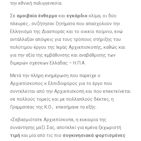
την εθνική παλιγγενεσία.
Σε
αμοιβαία ένθερμο
και
εγκάρδιο
κλίμα, οι δύο
πλευρές , συζήτησαν ζητήματα που απασχολούν την
Ελληνισμό της Διασποράς και το οικείο ποίμνιο, ενώ
αντάλλαξαν απόψεις για τους τρόπους στήριξης του
πολύτιμου έργου της Ιεράς Αρχιεπισκοπής, καθώς και
για την αξία της εμβάθυνσης και αναβάθμισης των
διμερών σχέσεων Ελλάδας – Η.Π.Α.
Μετά την πλήρη ενημέρωση που παρείχε ο
Αρχιεπίσκοπος κ Ελπιδοφόρος για το έργο που
συντελείται από την Αρχιεπισκοπή και που επεκτείνεται
σε πολλούς τομείς και με πολλαπλούς δέκτες, η
Γραμματέας της Κ.Ο., επεσήμανε τα εξής :
«Σεβασμιότατε Αρχιεπίσκοπε, η ευκαιρία της
συνάντησης μαζί Σας, αποτελεί για εμένα ξεχωριστή
τιμή
και μία από τις πιο
συγκινησιακά φορτισμένες