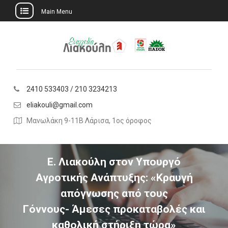
Main Menu
Skip
to
content
2410 533403 / 210 3234213
eliakouli@gmail.com
Μανωλάκη 9-11Β Λάρισα, 1ος όροφος
Ε. Λιακούλη στον Υπουργό
Αγροτικής Ανάπτυξης: «Κραυγή
απόγνωσης από τους
Γόννους- Άμεσες προκαταβολές και
καθολική στήριξη τώρα»