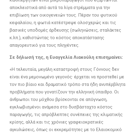
καλλιεργητών είναι μικροπαραγωγοί που εξαρτώνται
αποκλειστικά από αυτά τα λίγα στρέμματα για την
επιβίωση των οικογενειών τους. Πέραν του φυτικού
κεφαλαίου, η φωτιά κατέστρεψε ολοσχερώς και τις
βασικές υποδομές άρδευσης (σωληνώσεις, σταλάκτες
κ.λπ.), καθιστώντας το κόστος αποκατάστασης
απαγορευτικό για τους πληγέντες.
Σε δήλωσή της, η Ευαγγελία Λιακούλη επισημαίνει:
«Η τελευταία, μεγάλη καταστροφή στους Γόννους δεν
είναι ένα μεμονωμένο γεγονός· έρχεται να προστεθεί με
τον πιο βίαιο και δραματικό τρόπο στα ήδη ανυπέρβλητα
προβλήματα που γονατίζουν την ελληνική ύπαιθρο. Οι
άνθρωποι του μόχθου βρίσκονται σε απόγνωση,
εγκλωβισμένοι ανάμεσα στο δυσβάσταχτο κόστος
παραγωγής, τις απρόβλεπτες συνέπειες της κλιματικής
κρίσης, αλλά και τις χρόνιες γραφειοκρατικές
αγκυλώσεις, όπως οι εκκρεμότητες με το Ελαιοκομικό