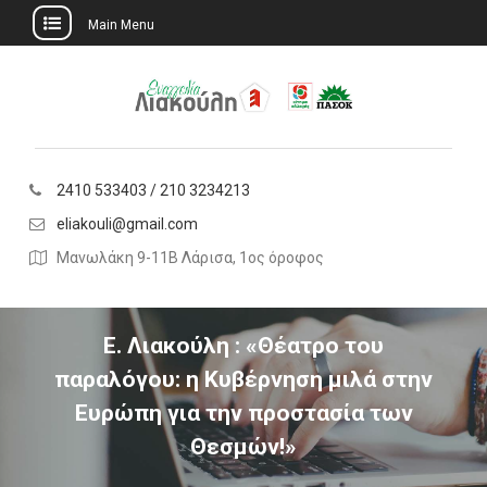
Main Menu
Skip
to
content
2410 533403 / 210 3234213
eliakouli@gmail.com
Μανωλάκη 9-11Β Λάρισα, 1ος όροφος
Ε. Λιακούλη : «Θέατρο του
παραλόγου: η Κυβέρνηση μιλά στην
Ευρώπη για την προστασία των
Θεσμών!»