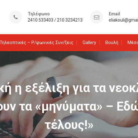
Τηλέφωνο
Email
2410 533403 / 210 3234213
eliakouli@gma
Τηλεοπτικές – Ρ/φωνικές Συν/ξεις
Gallery
Βουλή
Μέσα
κή η εξέλιξη για τα νε
υν τα «μηνύματα» – Εδώ
τέλους!»