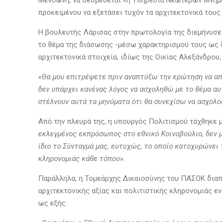
Μενδώνη, να δεσμεύεται «η Υπηρεσία Νεωτέρων Μνημεί
προκειμένου να εξετάσει τυχόν τα αρχιτεκτονικά τους 
Η βουλευτής Λάρισας στην πρωτολογία της διεμήνυσε 
το θέμα της διάσωσης -μέσω χαρακτηρισμού τους ως δ
αρχιτεκτονικά στοιχεία, ιδίως της Οικίας Αλεξάνδρου,
«Θα μου επιτρέψετε πριν αναπτύξω την ερώτηση να απα
δεν υπάρχει κανένας λόγος να ασχοληθώ με το θέμα αυ
στέλνουν αυτά τα μηνύματα ότι θα συνεχίσω να ασχολού
Από την πλευρά της, η υπουργός Πολιτισμού τάχθηκε μ
εκλεγμένος εκπρόσωπος στο εθνικό Κοινοβούλιο, δεν μπ
ίδιο το Σύνταγμά μας, ευτυχώς, το οποίο κατοχυρώνει 
κληρονομιάς κάθε τόπου».
Παράλληλα, η Τομεάρχης Δικαιοσύνης του ΠΑΣΟΚ διαπι
αρχιτεκτονικής αξίας και πολιτιστικής κληρονομιάς ενό
ως εξής: