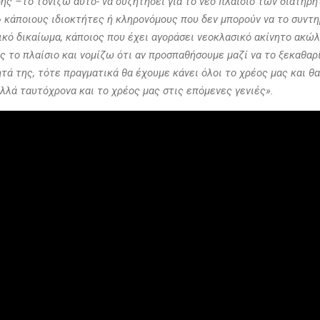
ς –το τονίζω αυτό- να συζητήσει για το νέο πλαίσιο των διατηρη
» κάποιους ιδιοκτήτες ή κληρονόμους που δεν μπορούν να το συντ
τικό δικαίωμα, κάποιος που έχει αγοράσει νεοκλασικό ακίνητο ακώ
δες το πλαίσιο και νομίζω ότι αν προσπαθήσουμε μαζί να το ξεκαθα
νητά της, τότε πραγματικά θα έχουμε κάνει όλοι το χρέος μας και 
λλά ταυτόχρονα και το χρέος μας στις επόμενες γενιές».