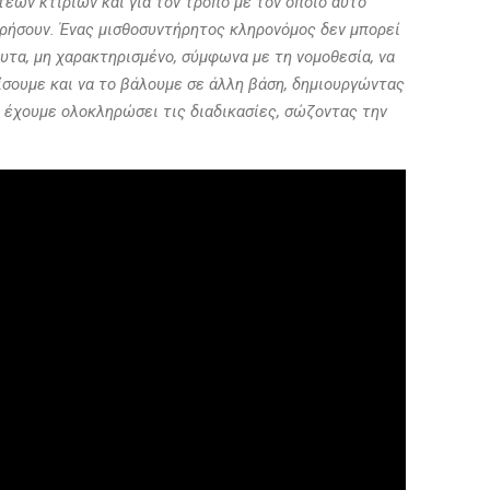
τέων κτιρίων και για τον τρόπο με τον οποίο αυτό
ηρήσουν. Ένας μισθοσυντήρητος κληρονόμος δεν μπορεί
λυτα, μη χαρακτηρισμένο, σύμφωνα με τη νομοθεσία, να
ρίσουμε και να το βάλουμε σε άλλη βάση, δημιουργώντας
θα έχουμε ολοκληρώσει τις διαδικασίες, σώζοντας την