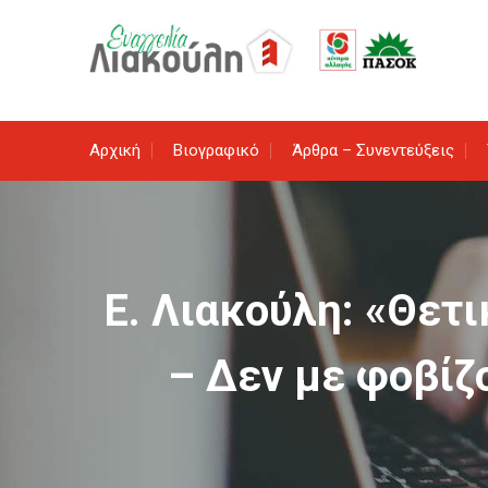
Skip
to
content
Αρχική
Βιογραφικό
Άρθρα – Συνεντεύξεις
Ε. Λιακούλη: «Θετι
– Δεν με φοβίζο