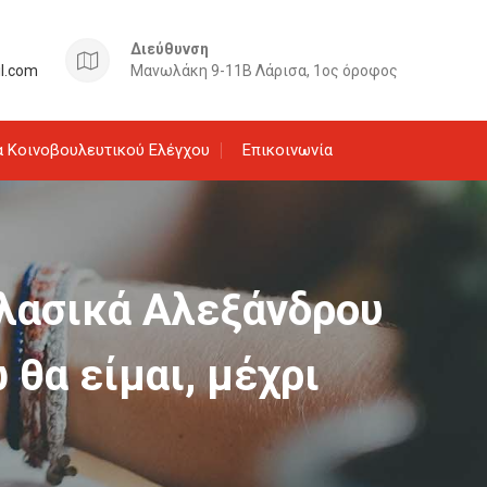
Διεύθυνση
il.com
Μανωλάκη 9-11Β Λάρισα, 1ος όροφος
 Κοινοβουλευτικού Ελέγχου
Επικοινωνία
οκλασικά Αλεξάνδρου
 θα είμαι, μέχρι