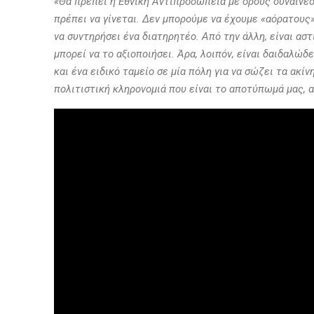
«Θα πρέπει η Εθνική Αντιπροσωπεία με όρους συναίνεση
πρέπει να γίνεται. Δεν μπορούμε να έχουμε «αόρατους
να συντηρήσει ένα διατηρητέο. Από την άλλη, είναι ασ
μπορεί να το αξιοποιήσει. Άρα, λοιπόν, είναι δαιδαλώ
και ένα ειδικό ταμείο σε μία πόλη για να σώζει τα ακί
πολιτιστική κληρονομιά που είναι το αποτύπωμά μας, α