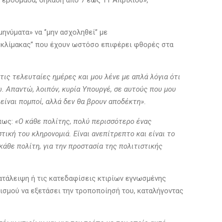
 εβδομάδα, δηλαδή από 7 έως 11 Απριλίου»,
ύματα» να ‘’μην ασχοληθεί’’ με
 κλίμακας’’ που έχουν ωστόσο επιφέρει φθορές στα
ις τελευταίες ημέρες και μου λένε με απλά λόγια ότι
 Απαντώ, λοιπόν, κυρία Υπουργέ, σε αυτούς που μου
 είναι πομποί, αλλά δεν θα βρουν αποδέκτη».
 πως:
«Ο κάθε πολίτης, πολύ περισσότερο ένας
ική του κληρονομιά. Είναι ανεπίτρεπτο και είναι το
κάθε πολίτη, για την προστασία της πολιτιστικής
ατάλειψη ή τις κατεδαφίσεις κτιρίων εγνωσμένης
ιτισμού να εξετάσει την τροποποίησή του, καταλήγοντας