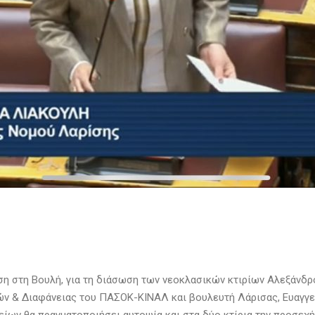
ση στη Βουλή, για τη διάσωση των νεοκλασικών κτιρίων Αλεξάνδρ
ών & Διαφάνειας του ΠΑΣΟΚ-ΚΙΝΑΛ και βουλευτή Λάρισας, Ευαγγελ