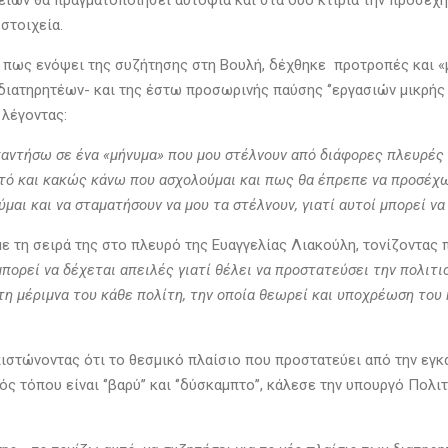
ων θα πραγματοποιήσει αυτοψία και στα δύο κτίρια την προσεχή
στοιχεία.
πως ενόψει της συζήτησης στη Βουλή, δέχθηκε προτροπές και «μην
ιατηρητέων- και της έστω προσωρινής παύσης ‘’εργασιών μικρής
 λέγοντας:
ντήσω σε ένα «μήνυμα» που μου στέλνουν από διάφορες πλευρές τ
τό και κακώς κάνω που ασχολούμαι και πως θα έπρεπε να προσέχω.
μαι και να σταματήσουν να μου τα στέλνουν, γιατί αυτοί μπορεί να
ε τη σειρά της στο πλευρό της Ευαγγελίας Λιακούλη, τονίζοντας
ορεί να δέχεται απειλές γιατί θέλει να προστατεύσει την πολιτιστ
τη μέριμνα του κάθε πολίτη, την οποία θεωρεί και υποχρέωση του 
στώνοντας ότι το θεσμικό πλαίσιο που προστατεύει από την εγκ
ς τόπου είναι ‘’βαρύ’’ και ‘’δύσκαμπτο’’, κάλεσε την υπουργό Πολ