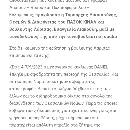
αποκατάσταση των κάθετων αξόνων, των γραμμών
Λάρισας – Βόλου και Παλαιοφάρσαλου –
Καλαμπάκας,
προχώρησε η Τομεάρχης Δικαιοσύνης,
Θεσμών & Διαφάνειας του ΠΑΣΟΚ-ΚΙΝΑΛ και
βουλευτής Λάρισας, Ευαγγελία Λιακούλη, μαζί με
συναδέλφους της από την κοινοβουλευτική ομάδα
.
Στο δε, κείμενο της ερώτηση η βουλευτής Λάρισας
επισημαίνει τα εξής:
«Στις 4-7/9/2023 ο μεσογειακός κυκλώνας DANIEL
έπληξε με σφοδρότητα την περιοχή της Θεσσαλίας. Και
οι τέσσερις Νομοί υπέστησαν σοβαρότατες
καταστροφές. Βαρύτατο πλήγμα δέχθηκε εκτός των
άλλων και το σιδηροδρομικό δίκτυο στο σύνολο της
διασύνδεσης των Θεσσαλικών Νομών. Παρά τις όποιες
κυβερνητικές δεσμεύσεις για ταχύτατες ενέργειες και
γρήγορες παρεμβάσεις, μέχρι σήμερα ωστόσο
παρατηρείται απόλυτη απραξία στο ζήτημα της