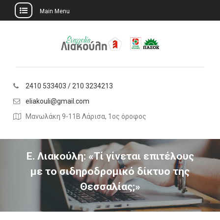
Main Menu
Skip
to
content
2410 533403 / 210 3234213
eliakouli@gmail.com
Μανωλάκη 9-11Β Λάρισα, 1ος όροφος
Ε. Λιακούλη: «Tί γίνεται επιτέλους
με το σιδηροδρομικό δίκτυο της
Θεσσαλίας;»