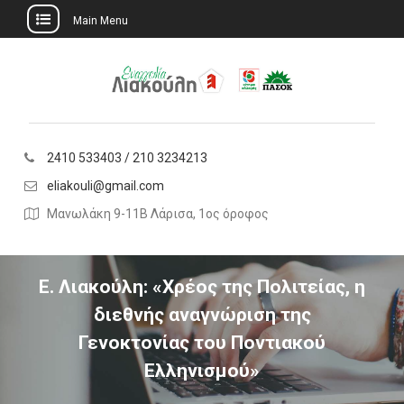
Main Menu
Skip
to
content
2410 533403 / 210 3234213
eliakouli@gmail.com
Μανωλάκη 9-11Β Λάρισα, 1ος όροφος
Ε. Λιακούλη: «Χρέος της Πολιτείας, η
διεθνής αναγνώριση της
Γενοκτονίας του Ποντιακού
Ελληνισμού»