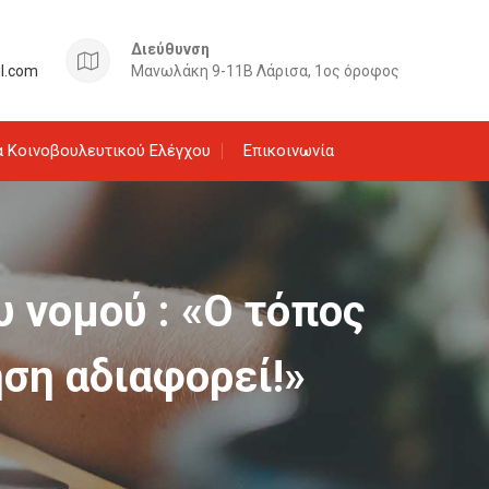
Διεύθυνση
il.com
Μανωλάκη 9-11Β Λάρισα, 1ος όροφος
 Κοινοβουλευτικού Ελέγχου
Επικοινωνία
υ νομού : «Ο τόπος
ηση αδιαφορεί!»