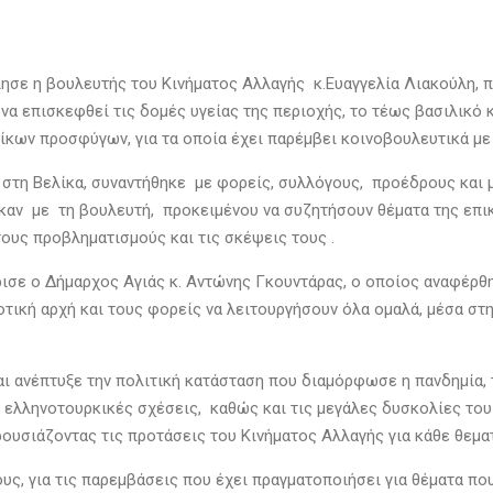
ησε η βουλευτής του Κινήματος Αλλαγής κ.Ευαγγελία Λιακούλη, πρ
 να επισκεφθεί τις δομές υγείας της περιοχής, το τέως βασιλικό
κων προσφύγων, για τα οποία έχει παρέμβει κοινοβουλευτικά με 
 στη Βελίκα, συναντήθηκε με φορείς, συλλόγους, προέδρους και
καν με τη βουλευτή, προκειμένου να συζητήσουν θέματα της επικ
ους προβληματισμούς και τις σκέψεις τους .
ρισε ο Δήμαρχος Αγιάς κ. Αντώνης Γκουντάρας, ο οποίος αναφέρθ
τική αρχή και τους φορείς να λειτουργήσουν όλα ομαλά, μέσα στη
αι ανέπτυξε την πολιτική κατάσταση που διαμόρφωσε η πανδημία, 
ς ελληνοτουρκικές σχέσεις, καθώς και τις μεγάλες δυσκολίες το
αρουσιάζοντας τις προτάσεις του Κινήματος Αλλαγής για κάθε θεμα
, για τις παρεμβάσεις που έχει πραγματοποιήσει για θέματα που 