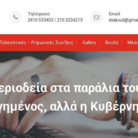
Τηλέφωνο
Email
2410 533403 / 210 3234213
eliakouli@gma
Τηλεοπτικές – Ρ/φωνικές Συν/ξεις
Gallery
Βουλή
Μέσα
ριοδεία στα παράλια το
γημένος, αλλά η Κυβέρν