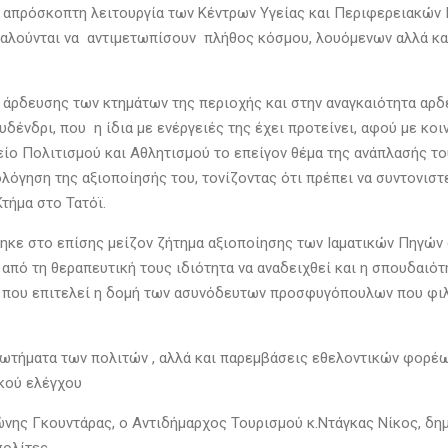
 απρόσκοπτη λειτουργία των Κέντρων Υγείας και Περιφερειακών 
αλούνται να αντιμετωπίσουν πλήθος κόσμου, λουόμενων αλλά και 
ς άρδευσης των κτημάτων της περιοχής και στην αναγκαιότητα αρδ
δένδρι, που η ίδια με ενέργειές της έχει προτείνει, αφού με κο
είο Πολιτισμού και Αθλητισμού το επείγον θέμα της ανάπλασής το
λόγηση της αξιοποίησής του, τονίζοντας ότι πρέπει να συντονιστ
Κτήμα στο Τατόϊ.
ηκε στο επίσης μείζον ζήτημα αξιοποίησης των Ιαματικών Πηγών σ
από τη θεραπευτική τους ιδιότητα να αναδειχθεί και η σπουδαιό
 που επιτελεί η δομή των ασυνόδευτων προσφυγόπουλων που φιλο
.
τήματα των πολιτών , αλλά και παρεμβάσεις εθελοντικών φορέων
ικού ελέγχου
νης Γκουντάρας, ο Αντιδήμαρχος Τουρισμού κ.Ντάγκας Νίκος, δη