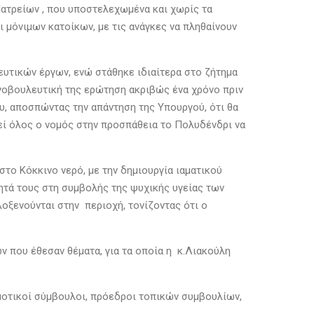
Ιατρείων , που υποστελεχωμένα και χωρίς τα
μόνιμων κατοίκων, με τις ανάγκες να πληθαίνουν
ευτικών έργων, ενώ στάθηκε ιδιαίτερα στο ζήτημα
ινοβουλευτική της ερώτηση ακριβώς ένα χρόνο πριν
υ, αποσπώντας την απάντηση της Υπουργού, ότι θα
εί όλος ο νομός στην προσπάθεια το Πολυδένδρι να
το Κόκκινο νερό, με την δημιουργία ιαματικού
τητά τους στη συμβολής της ψυχικής υγείας των
ξενούνται στην περιοχή, τονίζοντας ότι ο
 που έθεσαν θέματα, για τα οποία η κ.Λιακούλη
μοτικοί σύμβουλοι, πρόεδροι τοπικών συμβουλίων,