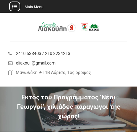
Main Menu
Skip
to
content
2410 533403 / 210 3234213
eliakouli@gmail.com
Μανωλάκη 9-11Β Λάρισα, 1ος όροφος
Εκτός του Προγράμματος ‘Νέοι
Γεωργοί’, χιλιάδες παραγωγοί της
χώρας!