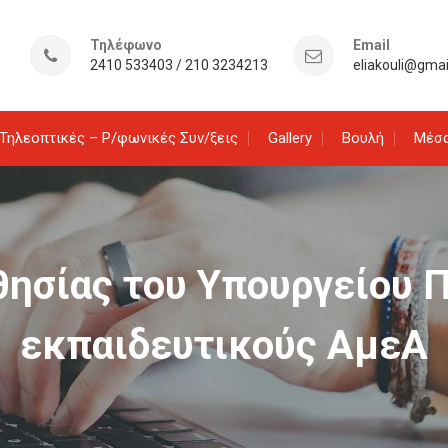
Τηλέφωνο
Email
2410 533403 / 210 3234213
eliakouli@gma
Τηλεοπτικές – Ρ/φωνικές Συν/ξεις
Gallery
Βουλή
Μέσα
ησίας του Υπουργείου Π
εκπαιδευτικούς ΑμεΑ