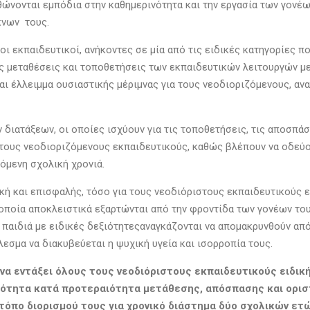
ρθώνονται εμπόδια στην καθημερινότητα και την εργασία των γονέ
κνων τους.
 οι εκπαιδευτικοί, ανήκοντες σε μία από τις ειδικές κατηγορίες π
ς μεταθέσεις και τοποθετήσεις των εκπαιδευτικών λειτουργών με
αι έλλειμμα ουσιαστικής μέριμνας για τους νεοδιοριζόμενους, α
 διατάξεων, οι οποίες ισχύουν για τις τοποθετήσεις, τις αποσπάσ
ους νεοδιοριζόμενους εκπαιδευτικούς, καθώς βλέπουν να οδεύου
όμενη σχολική χρονιά.
κή και επισφαλής, τόσο για τους νεοδιόριστους εκπαιδευτικούς ει
οποία αποκλειστικά εξαρτώνται από την φροντίδα των γονέων τους
παιδιά με ειδικές δεξιότητεςαναγκάζονται να απομακρυνθούν από
εσμα να διακυβεύεται η ψυχική υγεία και ισορροπία τους.
 να εντάξει όλους τους νεοδιόριστους εκπαιδευτικούς ειδικ
τότητα κατά προτεραιότητα μετάθεσης, απόσπασης και ορισ
 τόπο διορισμού τους για χρονικό διάστημα δύο σχολικών ε