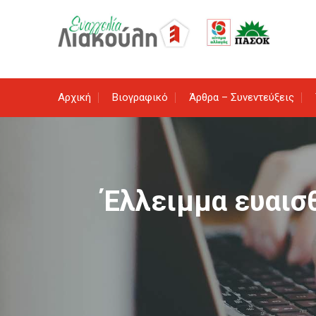
Skip
to
content
Αρχική
Βιογραφικό
Άρθρα – Συνεντεύξεις
Έλλειμμα ευαισθ