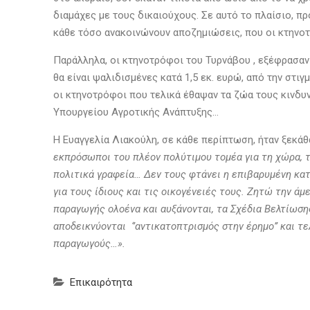
διαμάχες με τους δικαιούχους. Σε αυτό το πλαίσιο, 
κάθε τόσο ανακοινώνουν αποζημιώσεις, που οι κτηνο
Παράλληλα, οι κτηνοτρόφοι του Τυρνάβου , εξέφρασαν 
θα είναι ψαλιδισμένες κατά 1,5 εκ. ευρώ, από την στ
οι κτηνοτρόφοι που τελικά έθαψαν τα ζώα τους κινδυ
Υπουργείου Αγροτικής Ανάπτυξης…
Η Ευαγγελία Λιακούλη, σε κάθε περίπτωση, ήταν ξεκάθ
εκπρόσωποι του πλέον πολύτιμου τομέα για τη χώρα, τ
πολιτικά γραφεία… Δεν τους φτάνει η επιβαρυμένη κατ
για τους ίδιους και τις οικογένειές τους. Ζητώ την ά
παραγωγής ολοένα και αυξάνονται, τα Σχέδια Βελτίωση
αποδεικνύονται ‘’αντικατοπτρισμός στην έρημο’’ και τ
παραγωγούς…».
Επικαιρότητα