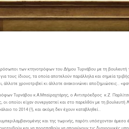
ρόσωποι των κτηνοτρόφων του Δήμου Τυρνάβου με τη βουλευτή τ
για τους ίδιους, τα οποία αποτελούν παράλληλα και σημεία τριβ
ει, άλλοτε χρονοτριβεί κι άλλοτε ανακοινώνει αποζημιώσεις… «φα
ων Τυρνάβου κ.Α.Μπαϊραχτάρης, ο Αντιπρόεδρος κ.Ζ. Παρλίτσης, 
ιας, οι οποίοι είχαν συνεργαστεί και στο παρελθόν με τη βουλευτ
λαιο το 2014 (!), και ακόμη δεν έχουν καταβληθεί…
 συμπεριλαμβανομένης και της τωρινής, παρότι υπόσχονταν άμεσο
ρονοτριβούν και να προσπαθούν να αποφύγουν τις διαχρονικές υπη