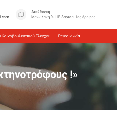
Διεύθυνση
il.com
Μανωλάκη 9-11Β Λάρισα, 1ος όροφος
 Κοινοβουλευτικού Ελέγχου
Επικοινωνία
 κτηνοτρόφους !»