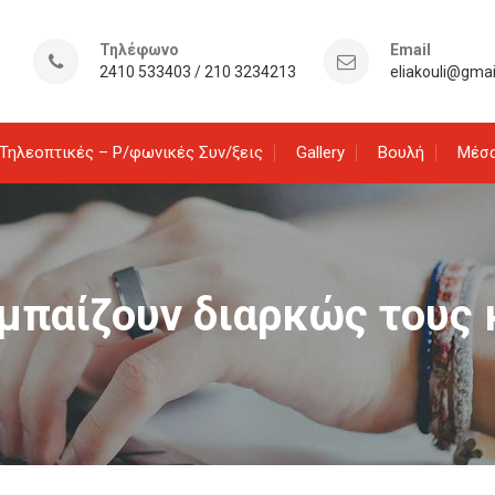
Τηλέφωνο
Email
2410 533403 / 210 3234213
eliakouli@gma
Τηλεοπτικές – Ρ/φωνικές Συν/ξεις
Gallery
Βουλή
Μέσα
Eμπαίζουν διαρκώς τους