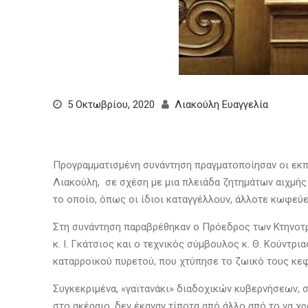
5 Οκτωβρίου, 2020
Λιακούλη Ευαγγελία
Προγραμματισμένη συνάντηση πραγματοποίησαν οι εκπ
Λιακούλη, σε σχέση με μια πλειάδα ζητημάτων αιχμής 
το οποίο, όπως οι ίδιοι καταγγέλλουν, άλλοτε κωφεύ
Στη συνάντηση παραβρέθηκαν ο Πρόεδρος των Κτηνοτρόφ
κ. Ι. Γκάτσιος και ο τεχνικός σύμβουλος κ. Θ. Κούντρ
καταρροϊκού πυρετού, που χτύπησε το ζωικό τους κεφά
Συγκεκριμένα, «γαϊτανάκι» διαδοχικών κυβερνήσεων,
στο ακέραιο, δεν έκαναν τίποτα από άλλο από το να χ