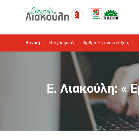
Skip
to
content
Αρχική
Βιογραφικό
Άρθρα – Συνεντεύξεις
Ε. Λιακούλη: « 