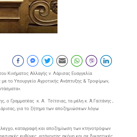
ου Κινήματος Αλλαγής ν. Λάρισας Ευαγγελία
ής με το Υπουργείο Αγροτικής Ανάπτυξης & Τροφίμων,
ντάσματα».
ο Γραμματέας κ. Α. Τσίτσιας, τα μέλη κ. Ά.Γαϊτάνης ,
ή Λάρισας, για το ζήτημα των αποζημιώσεων λόγω
 έλεγχο, καταγραφή και αποζημίωση των κτηνοτρόφων
ρεσιακές ευθύνες, φτάνοντας ακόμη και σε δικαστικές