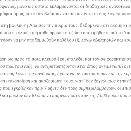
προφανώς, μόνο ως αστείο εκλαμβάνονται οι διαδοχικές ανακοιν
τρόφοι όμως ποτέ δεν βλέπουν να πιστώνονται στους λογαριασμο
στη βουλευτή Λάρισας την πικρία τους, δεδομένου ότι ακόμη κι 
ιγμή που η τελική τιμή κάθε άρρωστου ζώου αποτιμήθηκε από το 
νεύουν να μην αποζημιωθούν καθόλου (!), λόγω αβελτηριών και 
αρη ως προς το ποια πλευρά έχει επιλέξει και τόνισε χαρακτηρισ
ου πρωτογενούς, να αντιμετωπίζονται έτσι όπως αντιμετωπίζονται
άσταση λόγω της πανδημίας, έχουν να αντιμετωπίσουν και την κορ
μεση ικανοποίηση και αποζημίωσή τους, γιατί δεν ξεχνώ πως στην 
ς που εγκρίθηκαν πριν 7 μήνες δεν τους συμπεριλαμβάνουν, οι επ
ελικά μάλλον δεν βλέπω να παίρνουν ούτε καν τις 7.000 ευρώ που