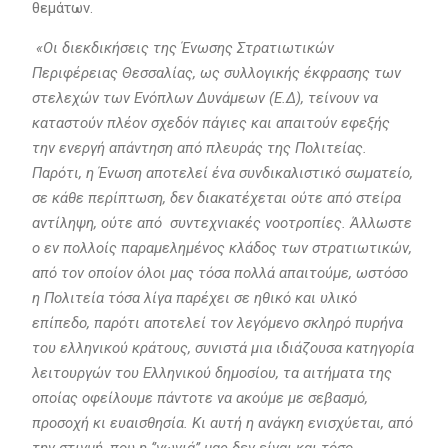
θεμάτων.
«Οι διεκδικήσεις της Ένωσης
Στρατιωτικών
Περιφέρειας Θεσσαλίας, ως συλλογικής έκφρασης των
στελεχών των Ενόπλων Δυνάμεων (Ε.Δ), τείνουν να
καταστούν πλέον σχεδόν πάγιες και απαιτούν εφεξής
την ενεργή απάντηση από πλευράς της Πολιτείας.
Παρότι, η Ένωση αποτελεί ένα συνδικαλιστικό σωματείο,
σε κάθε περίπτωση, δεν διακατέχεται ούτε από στείρα
αντίληψη, ούτε από συντεχνιακές νοοτροπίες. Άλλωστε
ο εν πολλοίς παραμελημένος κλάδος των στρατιωτικών,
από τον οποίον όλοι μας τόσα πολλά απαιτούμε, ωστόσο
η Πολιτεία τόσα λίγα παρέχει σε ηθικό και υλικό
επίπεδο, παρότι αποτελεί τον λεγόμενο σκληρό πυρήνα
του ελληνικού κράτους, συνιστά μια ιδιάζουσα κατηγορία
λειτουργών του Ελληνικού δημοσίου, τα αιτήματα της
οποίας οφείλουμε πάντοτε να ακούμε με σεβασμό,
προσοχή κι ευαισθησία. Κι αυτή η ανάγκη ενισχύεται, από
την στιγμή, που η ‘’γωνιά’’ μας δεν είναι και τόσο