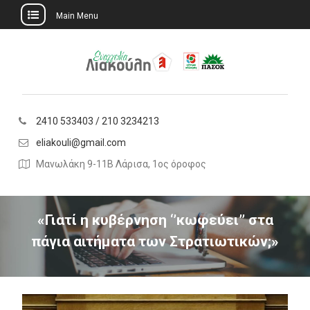
Main Menu
Skip
to
content
2410 533403 / 210 3234213
eliakouli@gmail.com
Μανωλάκη 9-11Β Λάρισα, 1ος όροφος
«Γιατί η κυβέρνηση ‘’κωφεύει’’ στα
πάγια αιτήματα των Στρατιωτικών;»