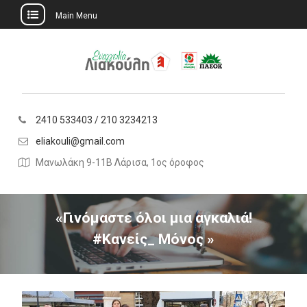
Main Menu
Skip
to
content
2410 533403 / 210 3234213
eliakouli@gmail.com
Μανωλάκη 9-11Β Λάρισα, 1ος όροφος
«Γινόμαστε όλοι μια αγκαλιά!
#Κανείς_ Μόνος »