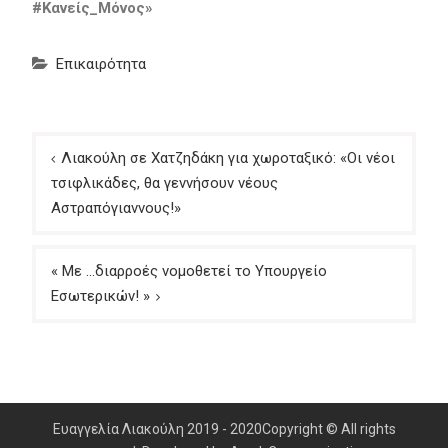
#Κανείς_Μόνος»
Επικαιρότητα
Πλοήγηση
Λιακούλη σε Χατζηδάκη για χωροταξικό: «Οι νέοι
άρθρων
τσιφλικάδες, θα γεννήσουν νέους
Αστραπόγιαννους!»
« Με …διαρροές νομοθετεί το Υπουργείο
Εσωτερικών! »
Ευαγγελία Λιακούλη 2019 - 2020Copyright © All rights