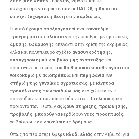
ούτε μισό λεπτό
– ήμασταν, είμαστε και θα
συνεχίσουμε να είμαστε
πάντα ΠΑΣΟΚ
, η
Αγροτιά
κατέχει
ξεχωριστή θέση
στην
καρδιά
μας.
Γι αυτό έχ
ουμε επεξεργαστεί
ένα
καινοτόμο
προγραμματικό πλαίσιο
για την ύπαιθρο, με προτάσεις
άμεσης εφαρμογής
απέναντι στην κρίση της ακρίβειας,
αλλά και πολύπλευρο σχέδιο
ανασυγκρότησης,
εκσυγχρονισμού και βιώσιμης ανάπτυξης
του
πρωτογενούς τομέα, που
θα θωρακίσει κάθε αγροτικό
νοικοκυριό
με
αξιοπρέπεια
και
περηφάνια
. Με
στήριξη της γυναίκας αγρότισσας,
με
κίνητρα
προσέλκυσης των παιδιών μας
στα χώματα των
πατεράδων και των παππούδων τους. Τα ελαιοκομικά
προϊόντα των Τεμπών
αξίζουν στήριξης, προώθησης,
προβολής
,
μπορούν
να κερδίσουν
νέες προοπτικές
,
να βαδίσουν σε
καινούριους δρόμους
.
Όπως το περιστέρι έφερε
κλαδί ελιάς
στην Κιβωτό, για