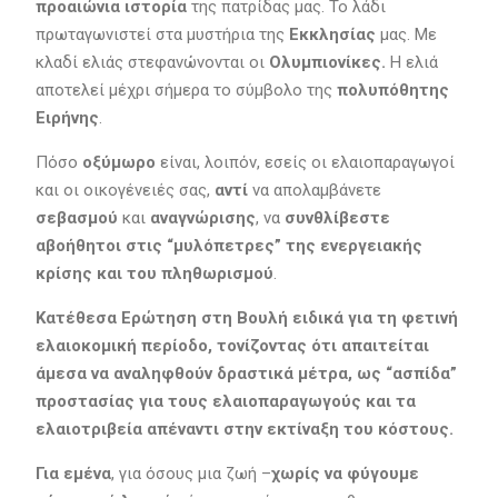
προαιώνια ιστορία
της πατρίδας μας. Το λάδι
πρωταγωνιστεί στα μυστήρια της
Εκκλησίας
μας. Με
κλαδί ελιάς στεφανώνονται οι
Ολυμπιονίκες.
Η ελιά
αποτελεί μέχρι σήμερα το σύμβολο της
πολυπόθητης
Ειρήνης
.
Πόσο
οξύμωρο
είναι, λοιπόν, εσείς οι ελαιοπαραγωγοί
και οι οικογένειές σας,
αντί
να απολαμβάνετε
σεβασμού
και
αναγνώρισης
, να
συνθλίβεστε
αβοήθητοι στις “μυλόπετρες” της ενεργειακής
κρίσης και του πληθωρισμού
.
Κατέθεσα Ερώτηση στη Βουλή ειδικά για τη φετινή
ελαιοκομική περίοδο, τονίζοντας ότι απαιτείται
άμεσα να αναληφθούν δραστικά μέτρα, ως “ασπίδα”
προστασίας για τους ελαιοπαραγωγούς και τα
ελαιοτριβεία απέναντι στην εκτίναξη του κόστους.
Για εμένα
, για όσους μια ζωή –
χωρίς να φύγουμε