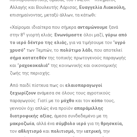
Αλλαγής και Βουλευτής Λάρισας,
Ευαγγελία Λιακούλη,
επισημαίνοντας, μεταξύ άλλων, τα κάτωθι:
«Χαίρομαι ιδιαίτερα που σήμερα
ανταμώνουμε
ξανά
η
στην 8
γιορτή ελιάς.
Ενωνόμαστε
όλοι μαζί,
γύρω από
το ιερό δέντρο της ελιάς,
για να τιμήσουμε τον “
υγρό
χρυσό”
των Τεμπών, το
πολύτιμο λάδι
, που αποτελεί
σήμα κατατεθέν
της τοπικής πρωτογενούς παραγωγής
και “
ραχοκοκαλιά”
της κοινωνικής και οικονομικής
ζωής της περιοχής.
Από παιδί πίστευα πως οι
ελαιοπαραγωγοί
ξεχωρίζουν
ανάμεσα σε όλους τους αγροτικούς
παραγωγούς. Γιατί με το
μόχθο
και τον
κόπο
τους,
γεννούν όχι απλώς ένα προϊόν
απαράμιλλης
διατροφικής αξίας
, άμεσα συνδεδεμένο με τη
μακροζωία
, αλλά ένα
σύμβολο ιερό
για τη
θρησκεία,
τον
αθλητισμό
και
πολιτισμό,
την
ιατρική
, την