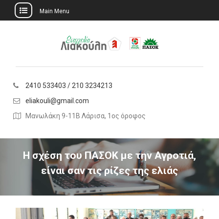
Main Menu
Skip
to
content
2410 533403 / 210 3234213
eliakouli@gmail.com
Μανωλάκη 9-11Β Λάρισα, 1ος όροφος
Η σχέση του ΠΑΣΟΚ με την Αγροτιά,
είναι σαν τις ρίζες της ελιάς