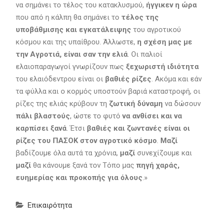
να σημάνει το τέλος του κατακλυσμού,
ήγγικεν η ώρα
που από η κάλπη θα σημάνει το
τέλος της
υποβάθμισης και εγκατάλειψης
του αγροτικού
κόσμου και της υπαίθρου. Άλλωστε,
η σχέση μας με
την Αγροτιά, είναι σαν την ελιά
. Οι παλιοί
ελαιοπαραγωγοί γνωρίζουν πως
ξεχωριστή ιδιότητα
του ελαιόδεντρου είναι οι
βαθιές ρίζες
. Ακόμα και εάν
τα φύλλα και ο κορμός υποστούν βαριά καταστροφή, οι
ρίζες της ελιάς κρύβουν τη
ζωτική δύναμη
να δώσουν
πάλι βλαστούς
, ώστε το φυτό
να ανθίσει και να
καρπίσει ξανά
. Έτσι
βαθιές και ζωντανές είναι οι
ρίζες του ΠΑΣΟΚ στον αγροτικό κόσμο
.
Μαζί
βαδίζουμε όλα αυτά τα χρόνια,
μαζί
συνεχίζουμε και
μαζί
θα κάνουμε ξανά τον Τόπο μας
πηγή χαράς,
ευημερίας και προκοπής για όλους
.»
Επικαιρότητα