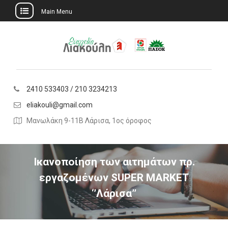
Main Menu
Skip
to
content
2410 533403 / 210 3234213
eliakouli@gmail.com
Μανωλάκη 9-11Β Λάρισα, 1ος όροφος
Ικανοποίηση των αιτημάτων πρ.
εργαζομένων SUPER MARKET
‘’Λάρισα’’