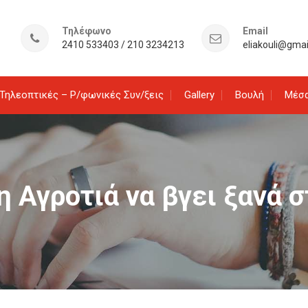
Τηλέφωνο
Email
2410 533403 / 210 3234213
eliakouli@gma
Τηλεοπτικές – Ρ/φωνικές Συν/ξεις
Gallery
Βουλή
Μέσα
η Αγροτιά να βγει ξανά 