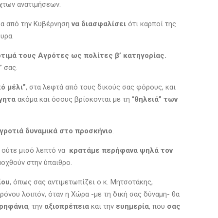
χτων ανατιμήσεων.
α από την Κυβέρνηση
να διασφαλίσει
ότι καρποί της
υρα.
τιμά τους Αγρότες ως πολίτες β’ κατηγορίας.
 σας.
ό μέλι”
, στα λεφτά από τους δικούς σας φόρους, και
λγητα
ακόμα και όσους βρίσκονται με τη “
θηλειά” των
Αγροτιά δυναμικά στο προσκήνιο
.
 ούτε μισό λεπτό να
κρατάμε περήφανα ψηλά τον
οχθούν στην ύπαιθρο.
ίου
, όπως σας αντιμετωπίζει ο κ. Μητσοτάκης,
ρόνου λοιπόν, όταν η Χώρα -με τη δική σας δύναμη- θα
ρηφάνια
, την
αξιοπρέπεια
και την
ευημερία
, που
σας