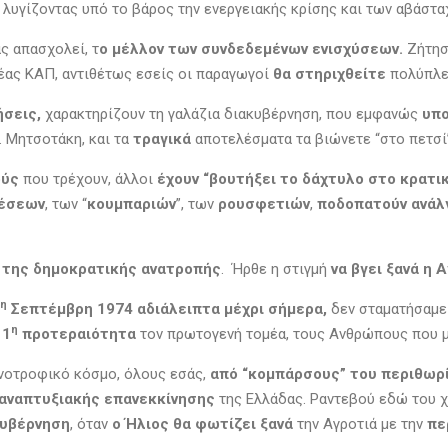
λυγίζοντας υπό το βάρος την ενεργειακής κρίσης και των αβάστα
ς απασχολεί, τ
ο μέλλον των συνδεδεμένων ενισχύσεων.
Ζήτησ
νέας ΚΑΠ, αντιθέτως εσείς οι παραγωγοί
θα στηριχθείτε
πολύπλε
σεις,
χαρακτηρίζουν τη γαλάζια διακυβέρνηση, που εμφανώς
υπο
 Μητσοτάκη, και τα
τραγικά
αποτελέσματα τα βιώνετε “στο πετσί”
ούς
που τρέχουν, άλλοι
έχουν “βουτήξει το δάχτυλο στο κρατικ
θέσεων
, των “
κουμπαριών
”, των
ρουσφετιών
,
ποδοπατούν ανά
 της δημοκρατικής ανατροπής
. Ήρθε η στιγμή
να βγει ξανά η 
η
Σεπτέμβρη 1974 αδιάλειπτα μέχρι σήμερα,
δεν σταματήσαμε
η
1
προτεραιότητα
τον πρωτογενή τομέα, τους Ανθρώπους που μ
νοτροφικό κόσμο, όλους εσάς,
από “κομπάρσους” του περιθωρ
αναπτυξιακής επανεκκίνησης
της Ελλάδας. Ραντεβού εδώ του χ
κυβέρνηση
, όταν
ο Ήλιος θα φωτίζει ξανά
την Αγροτιά με την
πε