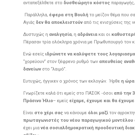
ανταπεξέλθετε στο
δυσθεώρητο κόστος
παραγωγής, 
Παράλληλα,
έφερα στη Βουλή
το μείζον θέμα που σα
Αγιάς
δεν θα αποκλειστούν
από τις ενισχύσεις της 
Δυστυχώς η
αναλγησία
, η
αδράνεια
και οι
καθυστερή
Πέρασαν τρία ολόκληρα χρόνια με Πρωθυπουργό τον κ.
Ενώ εσείς
ιδρώνετε να καλύψετε τους λογαριασμ
“χορεύουν” στον ξέφρενο ρυθμό των
απευθείας ανα
δανείων
στο “λαιμό”.
Ευτυχώς, ήγγικεν ο χρόνος των εκλογών. Ήρθε
η ώρα
Γνωρίζετε καλά ότι εμείς στο ΠΑΣΟΚ -όσοι
από την 3
Πράσινο Ήλιο
– εμείς
είχαμε, έχουμε και θα έχουμε
Είναι
στο χέρι σας
να κάνουμε
όλοι μαζί
τον αγροκτη
πρωταγωνιστές του νέου παραγωγικού μοντέλου 
έχει μια
νέα σοσιαλδημοκρατική προοδευτική δια