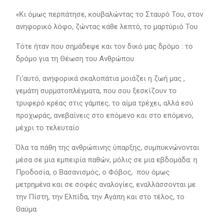
«Κι όμως περπάτησε, κουβαλώντας το Σταυρό Του, στον
ανηφορικό λόφο, ζώντας κάθε λεπτό, το μαρτύριό Του
Τότε ήταν που σημάδεψε και τον δικό μας δρόμο : το
δρόμο για τη Θέωση του Ανθρώπου
Γι’αυτό, ανηφορικά σκαλοπάτια μοιάζει η ζωή μας ,
γεμάτη συρματοπλέγματα, που σου ξεσκίζουν το
τρυφερό κρέας στις γάμπες, το αίμα τρέχει, αλλά εσύ
προχωράς, ανεβαίνεις στο επόμενο και στο επόμενο,
μέχρι το τελευταίο
Όλα τα πάθη της ανθρώπινης ύπαρξης, συμπυκνώνονται
μέσα σε μια εμπειρία παθών, μόλις σε μια εβδομάδα: η
Προδοσία, ο Βασανισμός, ο Φόβος, που όμως
μετρημένα και σε σοφές αναλογίες, εναλλάσσονται με
την Πίστη, την Ελπίδα, την Αγάπη και στο τέλος, το
Θαύμα.