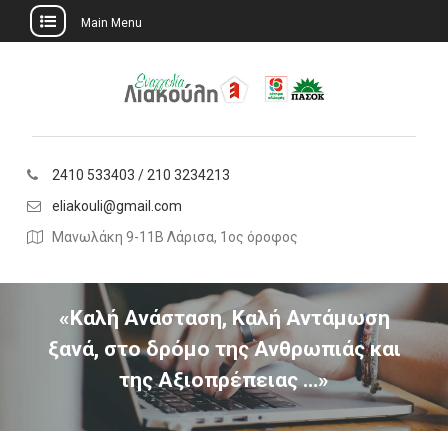
Main Menu
Skip
to
content
2410 533403 / 210 3234213
eliakouli@gmail.com
Μανωλάκη 9-11Β Λάρισα, 1ος όροφος
«Καλή Ανάσταση, Καλή Αντάμωση
ξανά, στο δρόμο της Ανθρωπιάς και
της Αξιοπρέπειας …»