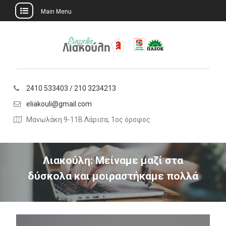
Main Menu
Skip
to
content
2410 533403 / 210 3234213
eliakouli@gmail.com
Μανωλάκη 9-11Β Λάρισα, 1ος όροφος
Λιακούλη: Μείναμε μαζί στα
δύσκολα και μοιραστήκαμε πολλά