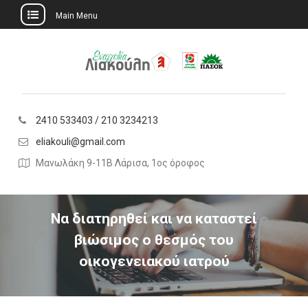
Main Menu
Skip
to
content
2410 533403 / 210 3234213
eliakouli@gmail.com
Μανωλάκη 9-11Β Λάρισα, 1ος όροφος
Να διατηρηθεί και να καταστεί
βιώσιμος ο θεσμός του
οικογενειακού ιατρού