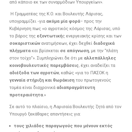
από κάποιο εκ των συναρμόδιων Υπουργείων».
Η Γραμματέας της Κ.Ο. και Βουλευτής Λάρισας,
υπογραμμίζει -για
ακόμα μία φορά
– προς την
Κυβέρνηση πως «o αγροτικός κόσμος της Λάρισας, υπό
το βάρος της
εξοντωτική
ς ενεργειακής κρίσης και των
σοκαριστικών
ανατιμήσεων, έχει δεχθεί
διαδοχικά
πλήγματα
και βρίσκεται
σε απόγνωση
, με την “πλάτη
στον τοίχο”». Συμπληρώνει δε ότι με
αλλεπάλληλες
κοινοβουλευτικές παρεμβάσεις
, έχει αναδείξει τα
αδιέξοδα των αγροτών
, καθώς «για το ΠΑΣΟΚ η
γενναία στήριξη και θωράκιση
του πρωτογενούς
τομέα είναι διαχρονικά
αδιαπραγμάτευτη
προτεραιότητα
.»
Σε αυτό το πλαίσιο, η Λαρισαία Βουλευτής ζητά από τον
Υπουργό ξεκάθαρες απαντήσεις για:
τους χιλιάδες παραγωγούς που μένουν εκτός