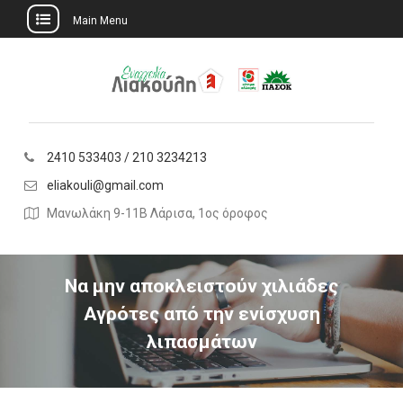
Main Menu
Skip
to
content
2410 533403 / 210 3234213
eliakouli@gmail.com
Μανωλάκη 9-11Β Λάρισα, 1ος όροφος
Να μην αποκλειστούν χιλιάδες
Αγρότες από την ενίσχυση
λιπασμάτων