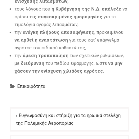
ενίσχυσης λιπασμάτων,
τους λόγους που
η Κυβέρνηση της Ν.Δ. επέλεξε
να
ορίσει
τις συγκεκριμένες ημερομηνίες
για τα
τιμολόγια αγοράς λιπασμάτων,
την
ανάγκη πλήρους αποσαφήνισης
, προκειμένου
να αρθεί η αναστάτωση
για τους κατ’ επάγγελμα
αγρότες του ειδικού καθεστώτος,
την
άμεση τροποποίηση
των σχετικών ρυθμίσεων,
με
διεύρυνση
του πεδίου εφαρμογής, ώστε
να μην
χάσουν την ενίσχυση χιλιάδες αγρότες.
Επικαιρότητα
Πλοήγηση
Ευγνωμοσύνη και στήριξη για τα ηρωικά στελέχη
άρθρων
της Πολεμικής Αεροπορίας