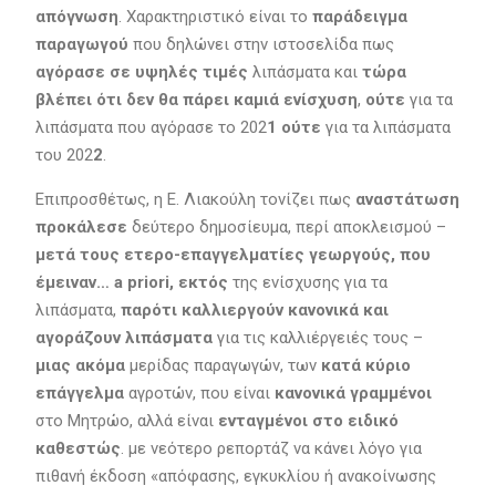
απόγνωση
. Χαρακτηριστικό είναι το
παράδειγμα
παραγωγού
που δηλώνει στην ιστοσελίδα πως
αγόρασε σε υψηλές τιμές
λιπάσματα και
τώρα
βλέπει ότι δεν θα πάρει καμιά ενίσχυση
,
ούτε
για τα
λιπάσματα που αγόρασε το 202
1 ούτε
για τα λιπάσματα
του 202
2
.
Επιπροσθέτως, η Ε. Λιακούλη τονίζει πως
αναστάτωση
προκάλεσε
δεύτερο δημοσίευμα, περί αποκλεισμού –
μετά τους ετερο-επαγγελματίες γεωργούς, που
έμειναν… a priori, εκτός
της ενίσχυσης για τα
λιπάσματα,
παρότι καλλιεργούν κανονικά και
αγοράζουν λιπάσματα
για τις καλλιέργειές τους –
μιας ακόμα
μερίδας παραγωγών, των
κατά κύριο
επάγγελμα
αγροτών, που είναι
κανονικά γραμμένοι
στο Μητρώο, αλλά είναι
ενταγμένοι στο ειδικό
καθεστώς
. με νεότερο ρεπορτάζ να κάνει λόγο για
πιθανή έκδοση «απόφασης, εγκυκλίου ή ανακοίνωσης