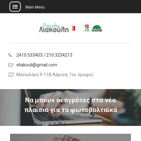
Main Menu
Skip
to
content
2410 533403 / 210 3234213
eliakouli@gmail.com
Μανωλάκη 9-11Β Λάρισα, 1ος όροφος
Να μπουν οι αγρότες στο νέο
πλαίσιο για τα φωτοβολταϊκά