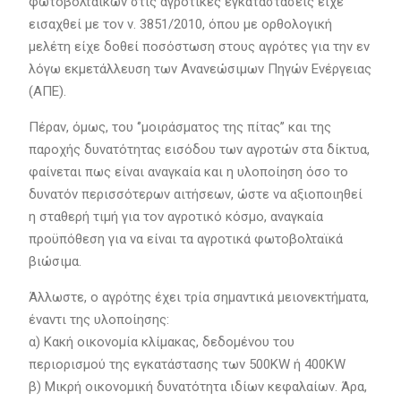
φωτοβολταϊκών στις αγροτικές εγκαταστάσεις είχε
εισαχθεί με τον ν. 3851/2010, όπου με ορθολογική
μελέτη είχε δοθεί ποσόστωση στους αγρότες για την εν
λόγω εκμετάλλευση των Ανανεώσιμων Πηγών Ενέργειας
(ΑΠΕ).
Πέραν, όμως, του ‘’μοιράσματος της πίτας’’ και της
παροχής δυνατότητας εισόδου των αγροτών στα δίκτυα,
φαίνεται πως είναι αναγκαία και η υλοποίηση όσο το
δυνατόν περισσότερων αιτήσεων, ώστε να αξιοποιηθεί
η σταθερή τιμή για τον αγροτικό κόσμο, αναγκαία
προϋπόθεση για να είναι τα αγροτικά φωτοβολταϊκά
βιώσιμα.
Άλλωστε, ο αγρότης έχει τρία σημαντικά μειονεκτήματα,
έναντι της υλοποίησης:
α) Κακή οικονομία κλίμακας, δεδομένου του
περιορισμού της εγκατάστασης των 500KW ή 400KW
β) Μικρή οικονομική δυνατότητα ιδίων κεφαλαίων. Άρα,