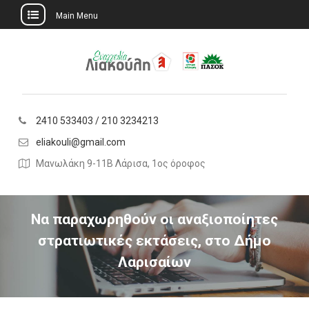
Main Menu
Skip
to
content
2410 533403 / 210 3234213
eliakouli@gmail.com
Μανωλάκη 9-11Β Λάρισα, 1ος όροφος
Να παραχωρηθούν οι αναξιοποίητες
στρατιωτικές εκτάσεις, στο Δήμο
Λαρισαίων