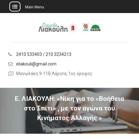
Main Menu
Skip
to
content
2410 533403 / 210 3234213
eliakouli@gmail.com
Μανωλάκη 9-11Β Λάρισα, 1ος όροφος
Ε. ΛΙΑΚΟΥΛΗ: «Νίκη για το «Βοήθεια
στο Σπίτι» , με τον αγώνα του
Κινήματος Αλλαγής »