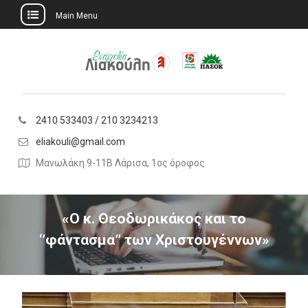
Main Menu
Skip
to
content
2410 533403 / 210 3234213
eliakouli@gmail.com
Μανωλάκη 9-11Β Λάρισα, 1ος όροφος
«Ο κ. Θεοδωρικάκος και το
‘’φάντασμα’’ των Χριστουγέννων»