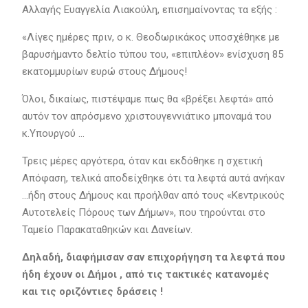
Αλλαγής Ευαγγελία Λιακούλη, επισημαίνοντας τα εξής :
«Λίγες ημέρες πριν, ο κ. Θεοδωρικάκος υποσχέθηκε με
βαρυσήμαντο δελτίο τύπου του, «επιπλέον» ενίσχυση 85
εκατομμυρίων ευρώ στους Δήμους!
Όλοι, δικαίως, πιστέψαμε πως θα «βρέξει λεφτά» από
αυτόν τον απρόσμενο χριστουγεννιάτικο μποναμά του
κ.Υπουργού …
Τρεις μέρες αργότερα, όταν και εκδόθηκε η σχετική
Απόφαση, τελικά αποδείχθηκε ότι τα λεφτά αυτά ανήκαν
…ήδη στους Δήμους και προήλθαν από τους «Κεντρικούς
Αυτοτελείς Πόρους των Δήμων», που τηρούνται στο
Ταμείο Παρακαταθηκών και Δανείων.
Δηλαδή, διαφήμισαν σαν επιχορήγηση τα λεφτά που
ήδη έχουν οι Δήμοι , από τις τακτικές κατανομές
και τις οριζόντιες δράσεις !