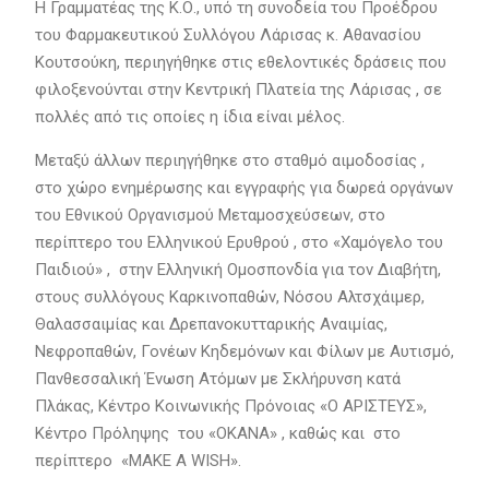
Η Γραμματέας της Κ.Ο., υπό τη συνοδεία του Προέδρου
του Φαρμακευτικού Συλλόγου Λάρισας κ. Αθανασίου
Κουτσούκη, περιηγήθηκε στις εθελοντικές δράσεις που
φιλοξενούνται στην Κεντρική Πλατεία της Λάρισας , σε
πολλές από τις οποίες η ίδια είναι μέλος.
Μεταξύ άλλων περιηγήθηκε στο σταθμό αιμοδοσίας ,
στο χώρο ενημέρωσης και εγγραφής για δωρεά οργάνων
του Εθνικού Οργανισμού Μεταμοσχεύσεων, στο
περίπτερο του Ελληνικού Ερυθρού , στο «Χαμόγελο του
Παιδιού» , στην Ελληνική Ομοσπονδία για τον Διαβήτη,
στους συλλόγους Καρκινοπαθών, Νόσου Αλτσχάιμερ,
Θαλασσαιμίας και Δρεπανοκυτταρικής Αναιμίας,
Νεφροπαθών, Γονέων Κηδεμόνων και Φίλων με Αυτισμό,
Πανθεσσαλική Ένωση Ατόμων με Σκλήρυνση κατά
Πλάκας, Κέντρο Κοινωνικής Πρόνοιας «Ο ΑΡΙΣΤΕΥΣ»,
Κέντρο Πρόληψης του «ΟΚΑΝΑ» , καθώς και στο
περίπτερο
«ΜΑΚΕ Α WISH».