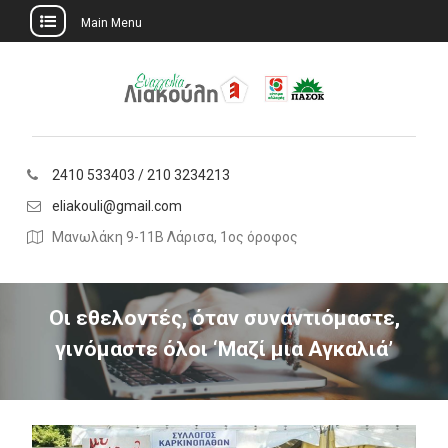
Main Menu
Skip
to
content
2410 533403 / 210 3234213
eliakouli@gmail.com
Μανωλάκη 9-11Β Λάρισα, 1ος όροφος
Οι εθελοντές, όταν συναντιόμαστε,
γινόμαστε όλοι ‘Μαζί μια Αγκαλιά’