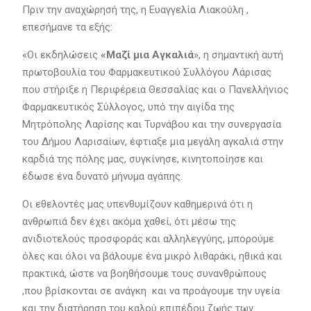
Πριν την αναχώρησή της, η Ευαγγελία Λιακούλη ,
επεσήμανε τα εξής:
«Οι εκδηλώσεις
«Μαζί μια Αγκαλιά
», η σημαντική αυτή
πρωτοβουλία του Φαρμακευτικού Συλλόγου Λάρισας
που στήριξε η Περιφέρεια Θεσσαλίας και ο Πανελλήνιος
Φαρμακευτικός Σύλλογος, υπό την αιγίδα της
Μητρόπολης Λαρίσης και Τυρνάβου και την συνεργασία
του Δήμου Λαρισαίων, έφτιαξε μια μεγάλη αγκαλιά στην
καρδιά της πόλης μας, συγκίνησε, κινητοποίησε και
έδωσε ένα δυνατό μήνυμα αγάπης.
Οι εθελοντές μας υπενθυμίζουν καθημερινά ότι η
ανθρωπιά δεν έχει ακόμα χαθεί, ότι μέσω της
ανιδιοτελούς προσφοράς και αλληλεγγύης, μπορούμε
όλες και όλοι να βάλουμε ένα μικρό λιθαράκι, ηθικά και
πρακτικά, ώστε να βοηθήσουμε τους συνανθρώπους
,που βρίσκονται σε ανάγκη και να προάγουμε την υγεία
και την διατήρηση του καλού επιπέδου ζωής των