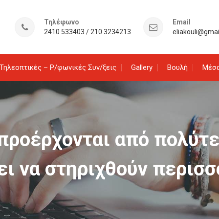
Τηλέφωνο
Email
2410 533403 / 210 3234213
eliakouli@gma
Τηλεοπτικές – Ρ/φωνικές Συν/ξεις
Gallery
Βουλή
Μέσα
 προέρχονται από πολύτε
ι να στηριχθούν περισ