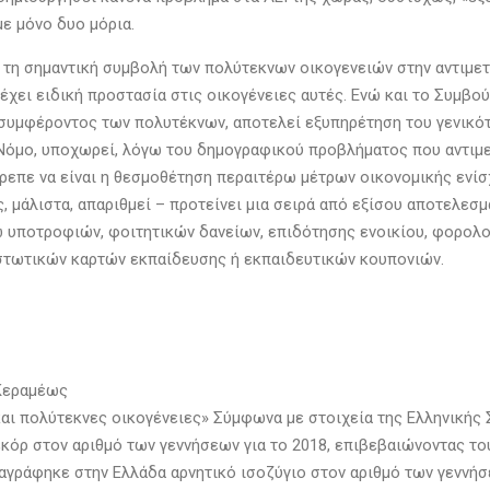
ε μόνο δυο μόρια.
 τη σημαντική συμβολή των πολύτεκνων οικογενειών στην αντιμε
ρέχει ειδική προστασία στις οικογένειες αυτές. Ενώ και το Συμβο
 συμφέροντος των πολυτέκνων, αποτελεί εξυπηρέτηση του γενικό
 Νόμο, υποχωρεί, λόγω του δημογραφικού προβλήματος που αντιμε
έπρεπε να είναι η θεσμοθέτηση περαιτέρω μέτρων οικονομικής εν
ς, μάλιστα, απαριθμεί – προτείνει μια σειρά από εξίσου αποτελεσ
σω υποτροφιών, φοιτητικών δανείων, επιδότησης ενοικίου, φορο
ιστωτικών καρτών εκπαίδευσης ή εκπαιδευτικών κουπονιών.
 Κεραμέως
ι πολύτεκνες οικογένειες» Σύμφωνα με στοιχεία της Ελληνικής 
εκόρ στον αριθμό των γεννήσεων για το 2018, επιβεβαιώνοντας το
αγράφηκε στην Ελλάδα αρνητικό ισοζύγιο στον αριθμό των γεννήσ