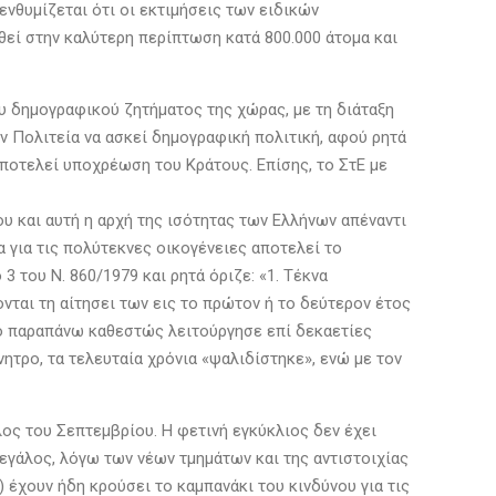
ενθυμίζεται ότι οι εκτιμήσεις των ειδικών
θεί στην καλύτερη περίπτωση κατά 800.000 άτομα και
 δημογραφικού ζητήματος της χώρας, με τη διάταξη
ην Πολιτεία να ασκεί δημογραφική πολιτική, αφού ρητά
ποτελεί υποχρέωση του Κράτους. Επίσης, το ΣτΕ με
 και αυτή η αρχή της ισότητας των Ελλήνων απέναντι
 για τις πολύτεκνες οικογένειες αποτελεί το
του Ν. 860/1979 και ρητά όριζε: «1. Τέκνα
ται τη αίτησει των εις το πρώτον ή το δεύτερον έτος
Το παραπάνω καθεστώς λειτούργησε επί δεκαετίες
ητρο, τα τελευταία χρόνια «ψαλιδίστηκε», ενώ με τον
ος του Σεπτεμβρίου. Η φετινή εγκύκλιος δεν έχει
εγάλος, λόγω των νέων τμημάτων και της αντιστοιχίας
 έχουν ήδη κρούσει το καμπανάκι του κινδύνου για τις