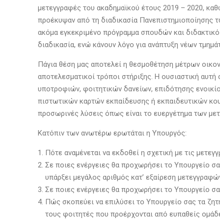
μετεγγραφές του ακαδημαϊκού έτους 2019 – 2020, καθ
προέκυψαν από τη διαδικασία Πανεπιστημιοποίησης τω
ακόμα εγκεκριμένο πρόγραμμα σπουδών και διδακτικό
διαδικασία, ενώ κάνουν λόγο για ανάπτυξη νέων τμημά
Πάγια θέση μας αποτελεί η θεσμοθέτηση μέτρων οικο
αποτελεσματικοί τρόποι στήριξης. Η ουσιαστική αυτή 
υποτροφιών, φοιτητικών δανείων, επιδότησης ενοικί
πιστωτικών καρτών εκπαίδευσης ή εκπαιδευτικών κουπ
προσωρινές λύσεις όπως είναι το ευεργέτημα των με
Κατόπιν των ανωτέρω ερωτάται η Υπουργός:
Πότε αναμένεται να εκδοθεί η σχετική με τις μετεγ
Σε ποιες ενέργειες θα προχωρήσει το Υπουργείο σ
υπάρξει μεγάλος αριθμός κατ’ εξαίρεση μετεγγραφών
Σε ποιες ενέργειες θα προχωρήσει το Υπουργείο σα
Πώς σκοπεύει να επιλύσει το Υπουργείο σας τα ζητή
τους φοιτητές που προέρχονται από ευπαθείς ομάδε