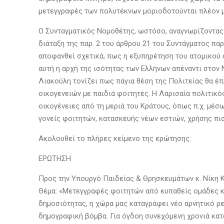
μετεγγραφές των πολυτέκνων μοριοδοτούνται πλέον μ
Ο Συνταγματικός Νομοθέτης, ωστόσο, αναγνωρίζοντας
διάταξη της παρ. 2 του άρθρου 21 του Συντάγματος πα
αποφανθεί σχετικά, πως η εξυπηρέτηση του ατομικού
αυτή η αρχή της ισότητας των Ελλήνων απέναντι στον
Λιακούλη τονίζει πως πάγια θέση της Πολιτείας θα 
οικογενειών με παιδιά φοιτητές. Η Λαρισαία πολιτικό
οικογένειες από τη μεριά του Κράτους, όπως π.χ. μέ
γονείς φοιτητών, κατασκευής νέων εστιών, χρήσης π
Ακολουθεί το πλήρες κείμενο της ερώτησης:
ΕΡΩΤΗΣΗ
Προς την Υπουργό Παιδείας & Θρησκευμάτων κ. Νίκη
Θέμα: «Μετεγγραφές φοιτητών από ευπαθείς ομάδες κα
δημοσιότητας, η χώρα μας καταγράφει νέο αρνητικό ρ
δημογραφική βόμβα. Για όγδοη συνεχόμενη χρονιά κατ