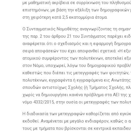
με μαθηματική ακρίβεια σε συρρίκνωση του πληθυσμού 
επιστημόνων, με βάση την εξέλιξη των δημογραφικών μ
στη χειρότερη κατά 2,5 εκατομμύρια άτομα.
Ο Συνταγματικός Νομοθέτης αναγνωρίζοντας τη σημαν
της παρ. 2 του άρθρου 21 του Συντάγματος παρέχει ει
αναφέρεται ότι ο σχεδιασμός και η εφαρμογή δημογρα
σειρά αποφάσεών του έχει αποφανθεί σχετικά: «Η εξ
ατομικού συμφέροντος των πολυτέκνων, αποτελεί εξυπ
στον Νόμο, υποχωρεί, λόγω του δημογραφικού προβλήμ
καθεστώς που διέπει τις μετεγγραφές των φοιτητών, τ
πολυτέκνων, εγγραφέντα ή εγγραφόμενα εις Ανωτάτης 
σπουδών αντιστοίχως Σχολής (ή Τμήματος Σχολής, πλ
χωρίς να δημιουργήσει κανένα πρόβλημα στα ΑΕΙ της χ
νόμο 4332/2015, στην ουσία οι μετεγγραφές των πολυ
Η διαδικασία των μετεγγραφών καθορίζεται από εγκύκ
εκδοθεί. Αναμένεται με μεγάλο ενδιαφέρον, καθώς ο 
τους με τμήματα που βρίσκονται σε κεντρικά εκπαιδευ