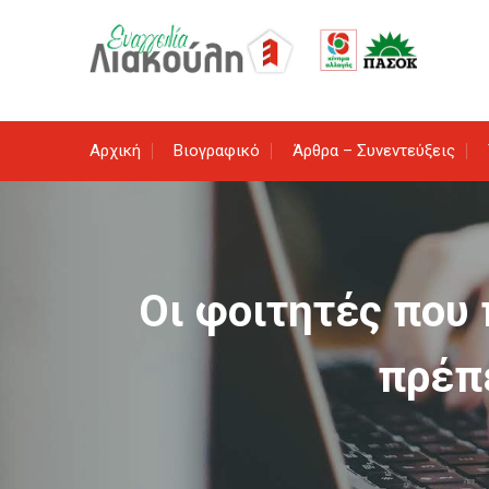
Skip
to
content
Αρχική
Βιογραφικό
Άρθρα – Συνεντεύξεις
Οι φοιτητές που
πρέπε