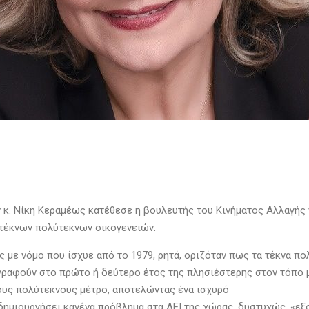
. Νίκη Κεραμέως κατέθεσε η βουλευτής του Κινήματος Αλλαγής ν.
 τέκνων πολύτεκνων οικογενειών.
 με νόμο που ίσχυε από το 1979, ρητά, οριζόταν πως τα τέκνα π
ραφούν στο πρώτο ή δεύτερο έτος της πλησιέστερης στον τόπο μ
τους πολύτεκνους μέτρο, αποτελώντας ένα ισχυρό
 δημιουργήσει κανένα πρόβλημα στα ΑΕΙ της χώρας, δυστυχώς, «εξ