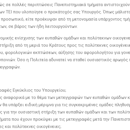
ώς σε πολλές περιπτώσεις Πανεπιστημιακά τμήματα αντιστοιχούν 
ν ΤΕΙ που υλοποίησε ο προκάτοχός σας Υπουργός. Όπως μάλιστα, 
 προσωπικό, είτε προέκυψαν από τη μετονομασία υπάρχοντος τμήμ
των, σε βάρος των ήδη λειτουργούντων.
νομικής ενίσχυσης των ευπαθών ομάδων και πολύτεκνων οικογενε
στήριξη από τη μεριά του Κράτους προς τις πολύτεκνες οικογένει
ου, φορολογικών εκπτώσεων, αύξησης του αφορολογήτου για γονε
ονιών. Όσο η Πολιτεία αδυνατεί να σταθεί ουσιαστικός αρωγός π
τεγγραφών.
γραφές Εγκύκλιος του Υπουργείου;
ας αναφορικά με το θέμα των μετεγγραφών των ευπαθών ομάδων κ
 θα υπάρξει ειδική μέριμνα για τις συγκεκριμένες ομάδες πληθυσ
ς για την ουσιαστική στήριξη των ευπαθών ομάδων και των πολύτ
ματα που έχουν προκύψει με τις μετεγγραφές μετά την Πανεπιστημ
ς και πολύτεκνες οικογένειες;