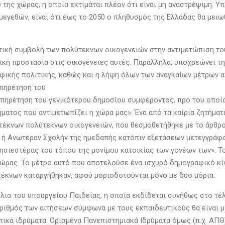
της χώρας, η οποία εκτιμάται πλέον ότι είναι μη αναστρέψιμη. Υπ
εγεθών, είναι ότι έως το 2050 ο πληθυσμός της Ελλάδας θα μειω
τική συμβολή των πολύτεκνων οικογενειών στην αντιμετώπιση του
δική προστασία στις οικογένειες αυτές. Παράλληλα, υποχρεώνει τ
φικής πολιτικής, καθώς και η λήψη όλων των αναγκαίων μέτρων α
υπηρέτηση του
ηρέτηση του γενικότερου δημοσίου συμφέροντος, προ του οποίου
ατος που αντιμετωπίζει η χώρα μας». Ένα από τα καίρια ζητήματα
έκνων πολύτεκνων οικογενειών, που θεσμοθετήθηκε με το άρθρο 3 
ή Ανωτέραν Σχολήν της ημεδαπής κατόπιν εξετάσεων μετεγγράφον
ησιεστέρας του τόπου της μονίμου κατοικίας των γονέων των». 
ώρας. Το μέτρο αυτό που αποτελούσε ένα ισχυρό δημογραφικό κίν
τέκνων καταργήθηκαν, αφού μοριοδοτούνται μόνο με δυο μόρια.
λιο του υπουργείου Παιδείας, η οποία εκδίδεται συνήθως στο τέλ
αριθμός των αιτήσεων σύμφωνα με τους εκπαιδευτικούς θα είναι μ
τικά ιδρύματα. Ορισμένα Πανεπιστημιακά Ιδρύματα όμως (π.χ. ΑΠΘ)