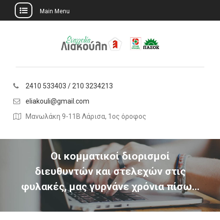
Main Menu
Skip
to
content
2410 533403 / 210 3234213
eliakouli@gmail.com
Μανωλάκη 9-11Β Λάρισα, 1ος όροφος
Οι κομματικοί διορισμοί
διευθυντών και στελεχών στις
φυλακές, μας γυρνάνε χρόνια πίσω…