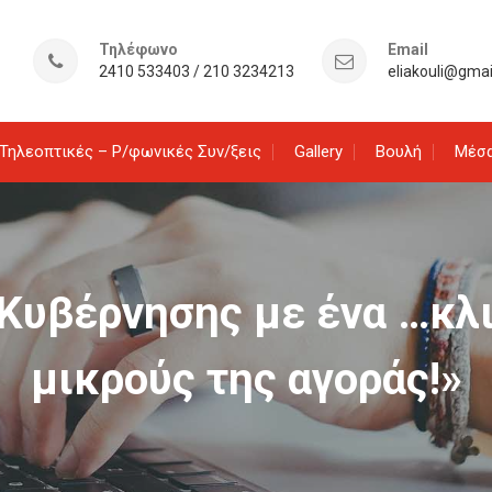
Τηλέφωνο
Email
2410 533403 / 210 3234213
eliakouli@gma
Τηλεοπτικές – Ρ/φωνικές Συν/ξεις
Gallery
Βουλή
Μέσα
 Κυβέρνησης με ένα …κλ
μικρούς της αγοράς!»