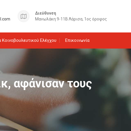
Διεύθυνση
il.com
Μανωλάκη 9-11Β Λάρισα, 1ος όροφος
 Κοινοβουλευτικού Ελέγχου
Επικοινωνία
ικ, αφάνισαν τους