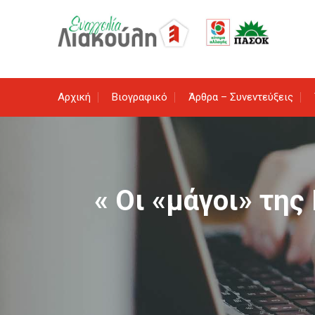
Skip
to
content
Αρχική
Βιογραφικό
Άρθρα – Συνεντεύξεις
« Οι «μάγοι» της