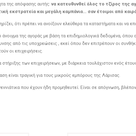
τητα της απόφασης αυτής:
να κατευθυνθεί όλος το τζίρος της 
τική εκστρατεία και μεγάλη καμπάνια… σαν έτοιμοι από καιρ
ηρίζει, ότι πρέπει να ανοίξουν ελεύθερα τα καταστήματα και να 
 άνοιγμα της αγοράς με βάση τα επιδημιολογικά δεδομένα, όπου αυ
νσης από τις υποχρεώσεις , εκεί όπου δεν επιτρέπουν οι συνθήκες
τούν οι επιχειρήσεις.
 στήριξης των επιχειρήσεων, με διάρκεια τουλάχιστον ενός έτου
ταση είναι τραγική για τους μικρούς εμπόρους της Λάρισας.
εννιάτικα που έχουν ήδη προμηθευτεί. Είναι σε απόγνωση, βλέπον