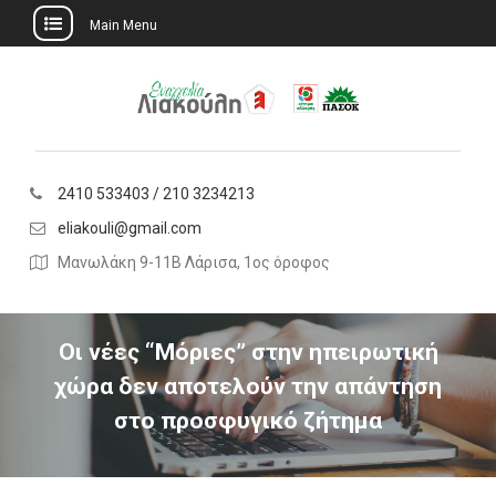
Main Menu
Skip
to
content
2410 533403 / 210 3234213
eliakouli@gmail.com
Μανωλάκη 9-11Β Λάρισα, 1ος όροφος
Οι νέες “Μόριες” στην ηπειρωτική
χώρα δεν αποτελούν την απάντηση
στο προσφυγικό ζήτημα