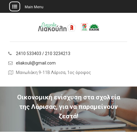
Main Menu
Skip
to
content
2410 533403 / 210 3234213
eliakouli@gmail.com
Μανωλάκη 9-11Β Λάρισα, 1ος όροφος
Οικονομική ενίσχυση στα σχολεία
της Λάρισας, για να παραμείνουν
ζεστά!