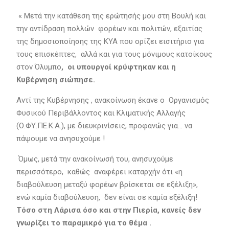
« Μετά την κατάθεση της ερώτησής μου στη Βουλή και
την αντίδραση πολλών φορέων και πολιτών, εξαιτίας
της δημοσιοποίησης της ΚΥΑ που ορίζει εισιτήριο για
τους επισκέπτες, αλλά και για τους μόνιμους κατοίκους
στον Όλυμπο
, οι υπουργοί κρύφτηκαν και η
Κυβέρνηση σιώπησε.
Αντί της Κυβέρνησης , ανακοίνωση έκανε ο Οργανισμός
Φυσικού Περιβάλλοντος και Κλιματικής Αλλαγής
(Ο.ΦΥ.ΠΕ.Κ.Α.), με διευκρινίσεις, προφανώς για… να
πάψουμε να ανησυχούμε !
Όμως, μετά την ανακοίνωσή του, ανησυχούμε
περισσότερο, καθώς αναφέρει καταρχήν ότι «η
διαβούλευση μεταξύ φορέων βρίσκεται σε εξέλιξη»,
ενώ καμία διαβούλευση, δεν είναι σε καμία εξέλιξη!
Τόσο στη Λάρισα όσο και στην Πιερία, κανείς δεν
γνωρίζει το παραμικρό για το θέμα .