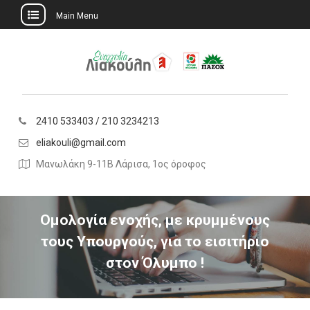
Main Menu
Skip
to
content
2410 533403 / 210 3234213
eliakouli@gmail.com
Μανωλάκη 9-11Β Λάρισα, 1ος όροφος
Ομολογία ενοχής, με κρυμμένους
τους Υπουργούς, για το εισιτήριο
στον Όλυμπο !