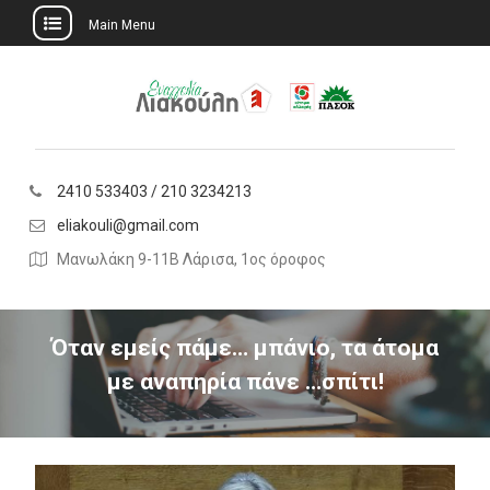
Main Menu
Skip
to
content
2410 533403 / 210 3234213
eliakouli@gmail.com
Μανωλάκη 9-11Β Λάρισα, 1ος όροφος
Όταν εμείς πάμε… μπάνιο, τα άτομα
με αναπηρία πάνε …σπίτι!