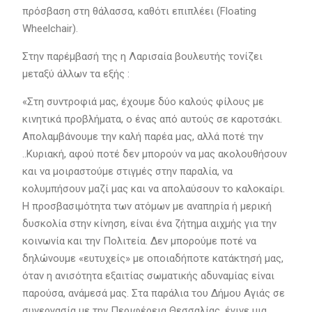
πρόσβαση στη θάλασσα, καθότι επιπλέει (Floating
Wheelchair).
Στην παρέμβασή της η Λαρισαία βουλευτής τονίζει
μεταξύ άλλων τα εξής :
«Στη συντροφιά μας, έχουμε δύο καλούς φίλους με
κινητικά προβλήματα, ο ένας από αυτούς σε καροτσάκι.
Απολαμβάνουμε την καλή παρέα μας, αλλά ποτέ την
..Κυριακή, αφού ποτέ δεν μπορούν να μας ακολουθήσουν
και να μοιραστούμε στιγμές στην παραλία, να
κολυμπήσουν μαζί μας και να απολαύσουν το καλοκαίρι.
Η προσβασιμότητα των ατόμων με αναπηρία ή μερική
δυσκολία στην κίνηση, είναι ένα ζήτημα αιχμής για την
κοινωνία και την Πολιτεία. Δεν μπορούμε ποτέ να
δηλώνουμε «ευτυχείς» με οποιαδήποτε κατάκτησή μας,
όταν η ανισότητα εξαιτίας σωματικής αδυναμίας είναι
παρούσα, ανάμεσά μας. Στα παράλια του Δήμου Αγιάς σε
συνεργασία με την Περιφέρεια Θεσσαλίας, έγινε μια