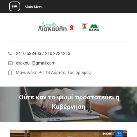
Main Menu
Skip
to
content
2410 533403 / 210 3234213
eliakouli@gmail.com
Μανωλάκη 9-11Β Λάρισα, 1ος όροφος
Ούτε καν το ψωμί προστατεύει η
Κυβέρνηση