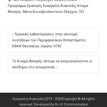
Πρόγραμμα
,
Ερώτηση
,
Ευαγγελία Λιακούλη
,
Κίνημα
Αλλαγής
,
Μέσα Κοινοβουλευτικού Ελέγχου
,
ΤΕΙ
Πλοήγηση
Τραγικές καθυστερήσεις στην απονομή
άρθρων
συντάξεων του Περιφερειακού Καταστήματος
ΕΦΚΑ Θεσσαλίας (πρώην ΟΓΑ)
Το Κίνημα Αλλαγής πέτυχε να εκπροσωπούνται οι
απόδημοι στο επικρατείας
Ευαγγελία Λιακούλη 2019 - 2020Copyright © All rights
reserved. Developed by A.n.d. Communication