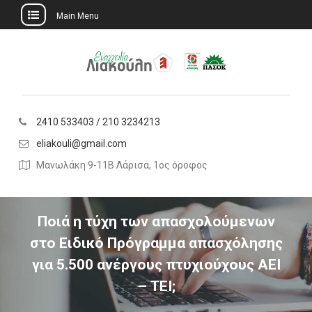
Main Menu
Skip
to
content
2410 533403 / 210 3234213
eliakouli@gmail.com
Μανωλάκη 9-11Β Λάρισα, 1ος όροφος
Ποιά η τύχη των απασχολούμενων
στο Ειδικό Πρόγραμμα απασχόλησης
για 5.500 ανέργους πτυχιούχους ΑΕΙ
– ΤΕΙ;