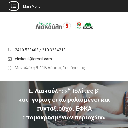
Main Menu
Skip
to
content
2410 533403 / 210 3234213
eliakouli@gmail.com
Μανωλάκη 9-11Β Λάρισα, 1ος όροφος
Ε. Λιακούλη: «‘’Πολίτες β’
κατηγορίας οι ασφαλισμένοι και
συνταξιούχοι ΕΦΚΑ
απομακρυσμένων περιοχών»