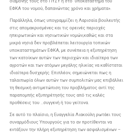
διαμονής τους στο ΠΥΣΥ ή στο υποκατάστημα του
ΕΦΚΑ του νομού, δαπανώντας χρόνο και χρήματα».
Παράλληλα, όπως υπογραμμίζει η Λαρισαία βουλευτής
στις απομακρυσμένες και τις ορεινές περιοχές
ηπειρωτικών και νησιωτικών νομών,καθώς και στα
μικρά νησιά δεν προβλέπεται λειτουργία τοπικών
υποκαταστημάτων ΕΦΚΑ, με συνέπεια η εξυπηρέτηση
των κατοίκων αυτών των περιοχών και ιδιαίτερα των
αγροτών και των ατόμων μεγάλης ηλικίας να καθίσταται
ιδιαίτερα δυσχερής. Επιπλέον, σημειώνεται πως η
ταλαιπωρία όλων αυτών των συμπολιτών μας επιβάλλει
τη θεσμική αντιμετώπιση του προβλήματος αντί της
παραπομπής εξυπηρέτησής τους από τις καλές
προθέσεις του …συγγενή ή του γείτονα.
Σε αυτό το πλαίσιο, η Ευαγγελία Λιακούλη ρωτάει τους
συναρμόδιους Υπουργούς για το αν προτίθενται να
εντάξουν την πλήρη εξυπηρέτηση των ασφαλισμένων –