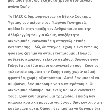
μου ιδιότητα , ως ελάχιστο χρέος στον μεγάλο
αγώνα ζωής .
Το ΠΑΣΟΚ, δημιουργώντας το Εθνικό Σύστημα
Υγείας, του αείμνηστου Γιώργου Γεννηματά,
απέδειξε στην πράξη τον Ανθρωπισμό και την
Αλληλεγγύη του για όλους, ανεξάρτητα
οικονομικής, κοινωνικής ή επαγγελματικής
κατάστασης. Εδώ, δυστυχώς, έχουμε ένα τέτοιας
φύσεως ζήτημα να αντιμετωπίσουμε . Πολλοί
ασθενείς καρκίνου τελικού σταδίου, βιώνουν έναν
Γολγοθά , το ίδιο και οι οικογένειές τους . Ζουν το
τελευταίο κομμάτι της ζωής τους, χωρίς ειδική
φροντίδα, χωρίς αξιοπρέπεια . Αυτό δεν μπορεί να
συμβαίνει, δεν μπορούμε να το επιτρέπουμε. Οι
οικονομικά αδύναμοι ασθενείς και οι οικογένειές
τους, ζουν καθημερινά μια τραγωδία, επειδή δεν
υπάρχει κρατική πρόνοια για όσους βρίσκονται στην
κατάσταση αυτή. Όμως , δεν πρέπει να ξεχνάμε ότι