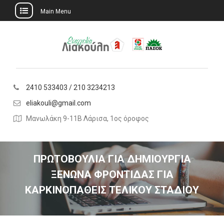
Main Menu
Skip
to
content
2410 533403 / 210 3234213
eliakouli@gmail.com
Μανωλάκη 9-11Β Λάρισα, 1ος όροφος
ΠΡΩΤΟΒΟΥΛΙΑ ΓΙΑ ΔΗΜΙΟΥΡΓΙΑ
ΞΕΝΩΝΑ ΦΡΟΝΤΙΔΑΣ ΓΙΑ
ΚΑΡΚΙΝΟΠΑΘΕΙΣ ΤΕΛΙΚΟΥ ΣΤΑΔΙΟΥ