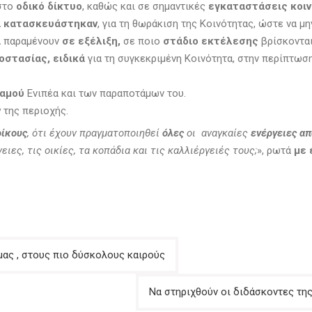
 στο
οδικό δίκτυο
, καθώς και σε σημαντικές
εγκαταστάσεις κοι
γα κατασκευάστηκαν
, για τη θωράκιση της Κοινότητας, ώστε να μ
α
παραμένουν
σε εξέλιξη,
σε ποιο
στάδιο εκτέλεσης
βρίσκονται
οστασίας, ειδικά
για τη συγκεκριμένη Κοινότητα, στην περίπτωσ
αμού
Ενιπέα και των παραποτάμων του.
ν
της περιοχής.
οίκους
, ότι έχουν πραγματοποιηθεί
όλες
οι αναγκαίες
ενέργειες α
νειες, τις οικίες, τα κοπάδια και τις καλλιέργειές τους;
», ρωτά
με 
 μας , στους πιο δύσκολους καιρούς
Να στηριχθούν οι διδάσκοντες τη