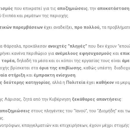
τισμός
που επικρατεί για τις
αποζημιώσεις
, την
αποκατάστασ
 Ενιπέα και ρεμάτων της περιοχής.
υτικών παρεμβάσεων
έχει αναδείξει,
προ πολλού,
τα προβλήματα
τα Φάρσαλα, προκάλεσαν
ανοιχτές “πληγές”
που δεν έχουν “επου
φήνει κανένα περιθώριο για
ανέμελους εφησυχασμούς
και
επικ
 τομέα,
δηλαδή τα μέσα και οι κόποι της εργασίας τους είναι
άμε
ιοχής βρίσκεται στα
όρια της επιβίωσης
, καθώς υπέστη διαδοχικ
ναία στήριξη
και
έμπρακτη ενίσχυση
.
ες δεύτερης κατηγορίας
, αλλά η
Πολιτεία
έχει
καθήκον
να μερι
τής Λάρισας, ζητά από την Κυβέρνηση
ξεκάθαρες απαντήσεις
:
αποζημιώσεις
στους πληγέντες του “Ιανού”, του “Διομήδη” και 
ς.
νοτρόφων, επαγγελματιών και επιχειρήσεων, έχουν μέχρι στιγμή