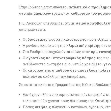
Στην Ερώτηση αποτυπώνεται
αναλυτικά
ο
προβλημα
αντιπλημμυρικών
έργων, τον
καθαρισμό
του ποταμού
Η Ε. Λιακούλη υπενθυμίζει ότι με
σειρά κοινοβουλε
επισημαίνει ότι:
Οι
διαδοχικές
φυσικές καταστροφές που έπληξαν 
Η ραγδαία κλιμάκωση της
κλιματικής κρίσης
δεν α
Στο Ευύδριο απασχολούνται ιδίως στον
πρωτογενή
Ο
αγροτικός και κτηνοτροφικός κόσμος
της περ
ανεξέλεγκτες ανατιμήσεις, συνεπώς χρειάζεται
γεν
Ο
ι κάτοικοι της υπαίθρου δεν αποτελούν πολίτ
πολιτών σε ολόκληρη την Επικράτεια.
Σε αυτό το πλαίσιο η Γραμματέας της Κ.Ο. και Βουλευ
Εάν έχουν πλήρως εκταμιευτεί και εάν επαρκούν, οι
τελευταία δύο χρόνια τους οικισμούς της Κοινότητα
Πόσες
αιτήσεις
πληγέντων κατοίκων, αγροτών, κτη