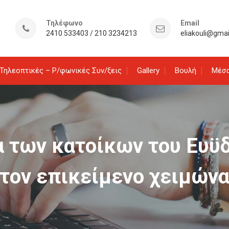
Τηλέφωνο
Email
2410 533403 / 210 3234213
eliakouli@gma
Τηλεοπτικές – Ρ/φωνικές Συν/ξεις
Gallery
Βουλή
Μέσα
α των κατοίκων του Ευϋ
τον επικείμενο χειμών