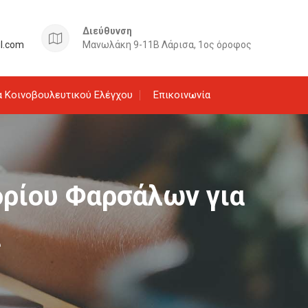
Διεύθυνση
il.com
Μανωλάκη 9-11Β Λάρισα, 1ος όροφος
 Κοινοβουλευτικού Ελέγχου
Επικοινωνία
δρίου Φαρσάλων για
α