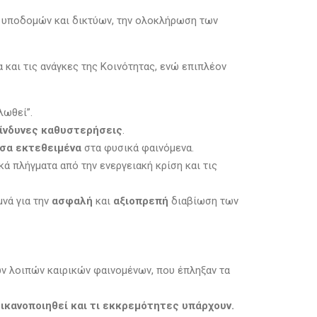
η
υποδομών και δικτύων, την ολοκλήρωση των
 και τις ανάγκες της Κοινότητας, ενώ επιπλέον
λωθεί”.
ίνδυνες καθυστερήσεις
.
σα εκτεθειμένα
στα φυσικά φαινόμενα.
ά πλήγματα από την ενεργειακή κρίση και τις
μνά για την
ασφαλή
και
αξιοπρεπή
διαβίωση των
των λοιπών καιρικών φαινομένων, που έπληξαν τα
ς
ικανοποιηθεί και τι εκκρεμότητες υπάρχουν.