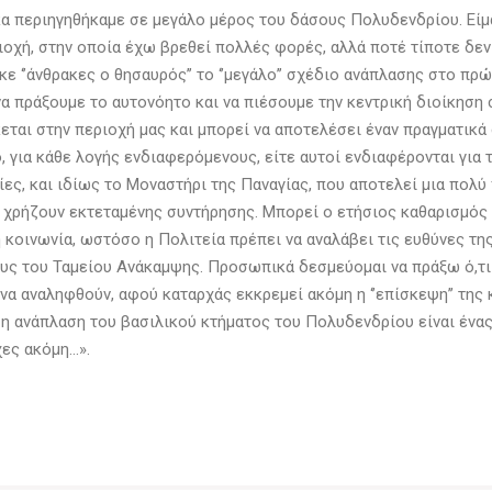
κα περιηγηθήκαμε σε μεγάλο μέρος του δάσους Πολυδενδρίου. Είμ
ιοχή, στην οποία έχω βρεθεί πολλές φορές, αλλά ποτέ τίποτε δεν
 ‘’άνθρακες ο θησαυρός’’ το ‘’μεγάλο’’ σχέδιο ανάπλασης στο π
α πράξουμε το αυτονόητο και να πιέσουμε την κεντρική διοίκηση 
ται στην περιοχή μας και μπορεί να αποτελέσει έναν πραγματικά
, για κάθε λογής ενδιαφερόμενους, είτε αυτοί ενδιαφέρονται για 
σίες, και ιδίως το Μοναστήρι της Παναγίας, που αποτελεί μια πολύ
ά χρήζουν εκτεταμένης συντήρησης. Μπορεί ο ετήσιος καθαρισμός
ή κοινωνία, ωστόσο η Πολιτεία πρέπει να αναλάβει τις ευθύνες τη
ους του Ταμείου Ανάκαμψης. Προσωπικά δεσμεύομαι να πράξω ό,τι
να αναληφθούν, αφού καταρχάς εκκρεμεί ακόμη η ‘’επίσκεψη’’ της 
 η ανάπλαση του βασιλικού κτήματος του Πολυδενδρίου είναι ένας 
χες ακόμη…».