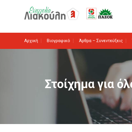
Skip
to
content
Αρχική
Βιογραφικό
Άρθρα – Συνεντεύξεις
Στοίχημα για όλ