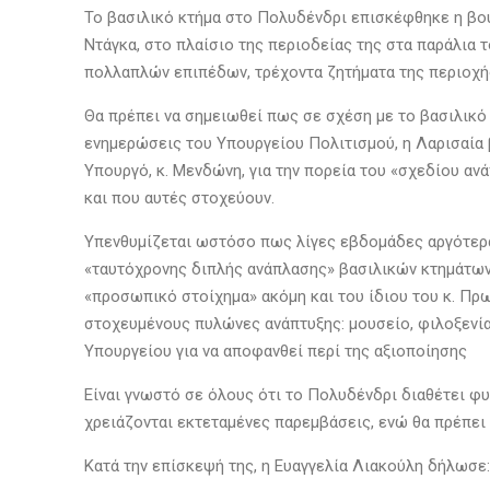
Το βασιλικό κτήμα στο Πολυδένδρι επισκέφθηκε η βουλ
Ντάγκα, στο πλαίσιο της περιοδείας της στα παράλια τ
πολλαπλών επιπέδων, τρέχοντα ζητήματα της περιοχή
Θα πρέπει να σημειωθεί πως σε σχέση με το βασιλικό
ενημερώσεις του Υπουργείου Πολιτισμού, η Λαρισαία 
Υπουργό, κ. Μενδώνη, για την πορεία του «σχεδίου αν
και που αυτές στοχεύουν.
Υπενθυμίζεται ωστόσο πως λίγες εβδομάδες αργότερα
«ταυτόχρονης διπλής ανάπλασης» βασιλικών κτημάτων 
«προσωπικό στοίχημα» ακόμη και του ίδιου του κ. Πρω
στοχευμένους πυλώνες ανάπτυξης: μουσείο, φιλοξενία
Υπουργείου για να αποφανθεί περί της αξιοποίησης
Είναι γνωστό σε όλους ότι το Πολυδένδρι διαθέτει φυ
χρειάζονται εκτεταμένες παρεμβάσεις, ενώ θα πρέπει
Κατά την επίσκεψή της, η Ευαγγελία Λιακούλη δήλωσε: