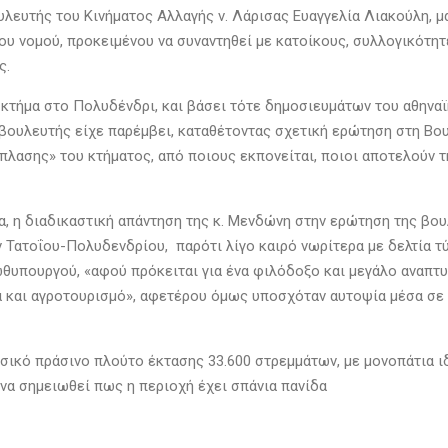
ευτής του Κινήματος Αλλαγής ν. Λάρισας Ευαγγελία Λιακούλη, μαζ
ου νομού, προκειμένου να συναντηθεί με κατοίκους, συλλογικότητε
ς.
 κτήμα στο Πολυδένδρι, και βάσει τότε δημοσιευμάτων του αθηνα
βουλευτής είχε παρέμβει, καταθέτοντας σχετική ερώτηση στη Βου
άπλασης» του κτήματος, από ποιους εκπονείται, ποιοι αποτελούν τ
, η διαδικαστική απάντηση της κ. Μενδώνη στην ερώτηση της βο
Τατοΐου-Πολυδενδρίου, παρότι λίγο καιρό νωρίτερα με δελτία τύ
θυπουργού, «αφού πρόκειται για ένα φιλόδοξο και μεγάλο αναπτυ
 και αγροτουρισμό», αφετέρου όμως υποσχόταν αυτοψία μέσα σε 
σικό πράσινο πλούτο έκτασης 33.600 στρεμμάτων, με μονοπάτια ιδ
 να σημειωθεί πως η περιοχή έχει σπάνια πανίδα