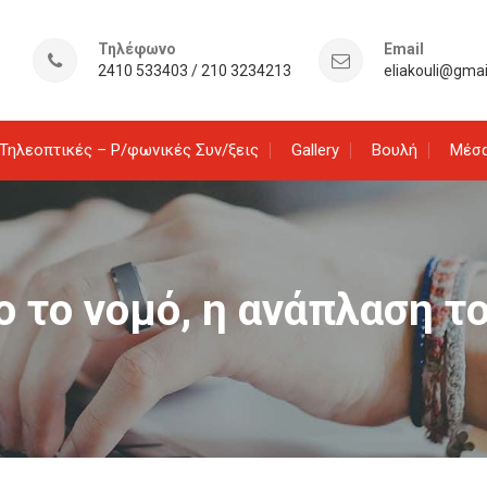
Τηλέφωνο
Email
2410 533403 / 210 3234213
eliakouli@gma
Τηλεοπτικές – Ρ/φωνικές Συν/ξεις
Gallery
Βουλή
Μέσα
ο το νομό, η ανάπλαση 