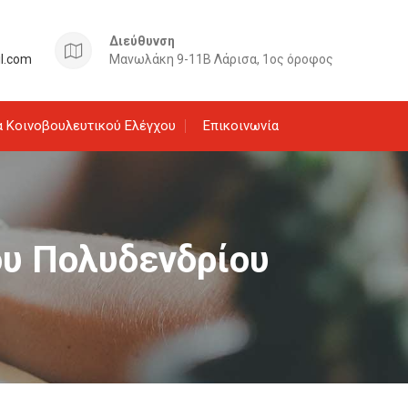
Διεύθυνση
il.com
Μανωλάκη 9-11Β Λάρισα, 1ος όροφος
 Κοινοβουλευτικού Ελέγχου
Επικοινωνία
του Πολυδενδρίου