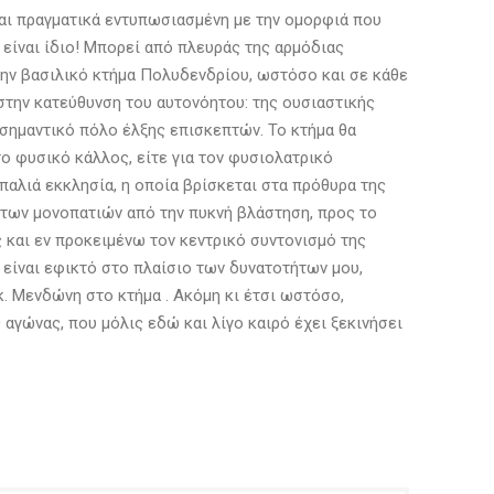
αι πραγματικά εντυπωσιασμένη με την ομορφιά που
 είναι ίδιο! Μπορεί από πλευράς της αρμόδιας
ρώην βασιλικό κτήμα Πολυδενδρίου, ωστόσο και σε κάθε
στην κατεύθυνση του αυτονόητου: της ουσιαστικής
 σημαντικό πόλο έλξης επισκεπτών. Το κτήμα θα
το φυσικό κάλλος, είτε για τον φυσιολατρικό
 παλιά εκκλησία, η οποία βρίσκεται στα πρόθυρα της
 των μονοπατιών από την πυκνή βλάστηση, προς το
ς και εν προκειμένω τον κεντρικό συντονισμό της
 είναι εφικτό στο πλαίσιο των δυνατοτήτων μου,
κ. Μενδώνη στο κτήμα . Ακόμη κι έτσι ωστόσο,
αγώνας, που μόλις εδώ και λίγο καιρό έχει ξεκινήσει