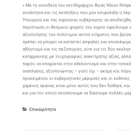
« Με τη συνοδεία του αντιδημάρχου Αγιάς Νίκου Ντάγ
συνάντησα και τις εκπλήξεις που μου επιφύλαξε η περ
Υπουργού και της παρούσας κυβέρνησης να αποδείχθηκε
περίπτωση οι θεσμικοί φορείς του νομού οφείλουμε ν
αξιοποίησης του πολύτιμου αυτού κτήματος που βρίσκε
πρέπει να μπορεί να καταστεί ασφαλές και επισκέψιμο
αθλητισμό και τις πεζοπορίες, είτε για τις δύο εκκλη
κατάρρευσης με τοιχογραφίες ανεκτίμητης αξίας, αλλ
παρόν, να επαφίεται στον εθελοντισμό και στην τοπικ
ανάπλασης, αξιοποιώντας – γιατί όχι – ακόμη και πόρ
προκειμένου οι κυβερνητικές μέριμνες και οι ευθύνες 
χαμένος αγώνας είναι μόνο αυτός που δεν δόθηκε, και
και για τον οποίο σκοπεύουμε να δώσουμε πολλές μά
Επικαιρότητα