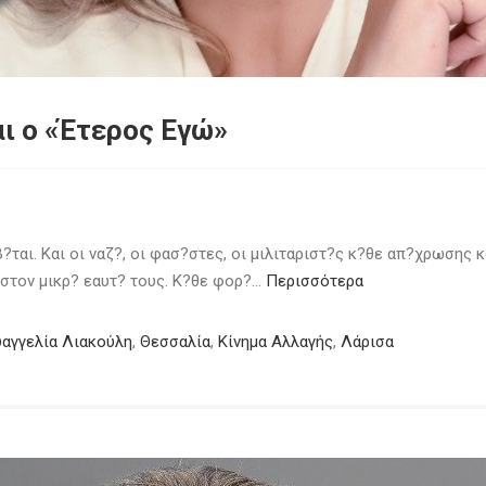
αι ο «Έτερος Εγώ»
αι. Και οι ναζ?, οι φασ?στες, οι μιλιταριστ?ς κ?θε απ?χρωσης κ
 στον μικρ? εαυτ? τους. Κ?θε φορ?…
Περισσότερα
υαγγελία Λιακούλη
,
Θεσσαλία
,
Κίνημα Αλλαγής
,
Λάρισα