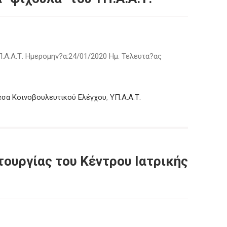
.Α.Α.Τ. Ημερομην?α:24/01/2020 Ημ. Τελευτα?ας
σα Κοινοβουλευτικού Ελέγχου
,
ΥΠ.Α.Α.Τ.
τουργίας του Κέντρου Ιατρικής