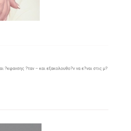
αι ?κφανσης ?ταν – και εξακολουθο?ν να ε?ναι στις μ?