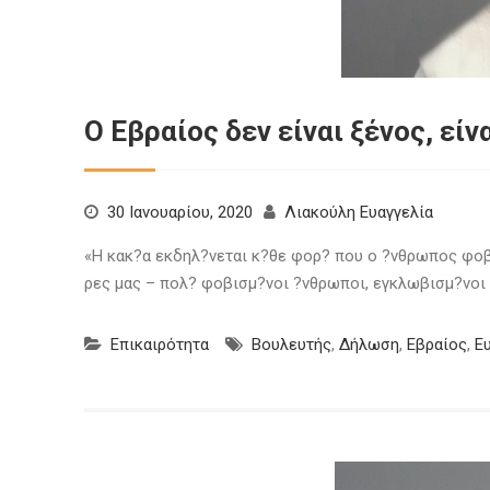
Ο Εβραίος δεν είναι ξένος, είν
30 Ιανουαρίου, 2020
Λιακούλη Ευαγγελία
«Η κακ?α εκδηλ?νεται κ?θε φορ? που ο ?νθρωπος φοβ?τ
ρες μας – πολ? φοβισμ?νοι ?νθρωποι, εγκλωβισμ?νοι
Επικαιρότητα
Βουλευτής
,
Δήλωση
,
Εβραίος
,
Ε