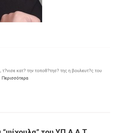
, τ?νισε κατ? την τοποθ?τησ? της η βουλευτ?ς του
…
Περισσότερα
 “ψίχουλα” του ΥΠ.Α.Α.Τ.