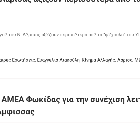
? του Ν. Λ?ρισας αξ?ζουν περισσ?τερα απ? τα “ψ?χουλα” του ΥΠ
αιρες Ερωτήσεις
,
Ευαγγελία Λιακούλη
,
Κίνημα Αλλαγής
,
Λάρισα
,
Μέ
ΑΜΕΑ Φωκίδας για την συνέχιση λει
Άμφισσας