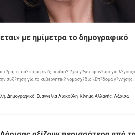
ζεται» με ημίμετρα το δημογραφικό
α τ?ρα, η απ?κτηση εν?ς παιδιο? ?χει γ?νει προν?μιο για λ?γους»
στην συζ?τηση για το κυβερνητικ? νομοσχ?διο «Επ?δομα γ?ννησης
υλή
,
Δημογραφικό
,
Ευαγγελία Λιακούλη
,
Κίνημα Αλλαγής
,
Λάρισα
Λάρισας αξίζουν περισσότερα από τα