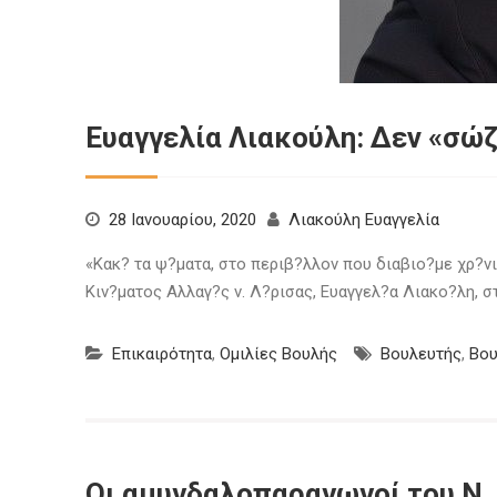
Ευαγγελία Λιακούλη: Δεν «σώ
28 Ιανουαρίου, 2020
Λιακούλη Ευαγγελία
«Κακ? τα ψ?ματα, στο περιβ?λλον που διαβιο?με χρ?νι
Κιν?ματος Αλλαγ?ς ν. Λ?ρισας, Ευαγγελ?α Λιακο?λη, 
Επικαιρότητα
,
Ομιλίες Βουλής
Βουλευτής
,
Βο
Οι αμυγδαλοπαραγωγοί του Ν. 