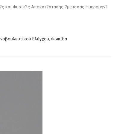
κ?ς και Φυσικ?ς Αποκατ?στασης ?μφισσας Ημερομην?
νοβουλευτικού Ελέγχου
,
Φωκίδα