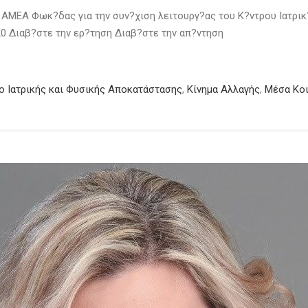
ΑΜΕΑ Φωκ?δας για την συν?χιση λειτουργ?ας του Κ?ντρου Ιατρι
0 Διαβ?στε την ερ?τηση Διαβ?στε την απ?ντηση
ο Ιατρικής και Φυσικής Αποκατάστασης
,
Κίνημα Αλλαγής
,
Μέσα Κοι