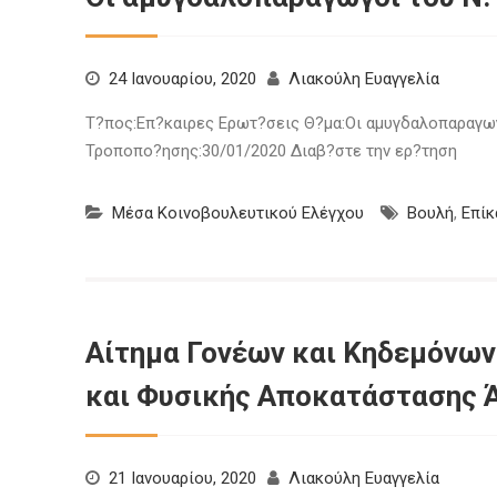
24 Ιανουαρίου, 2020
Λιακούλη Ευαγγελία
Τ?πος:Επ?καιρες Ερωτ?σεις Θ?μα:Οι αμυγδαλοπαραγωγο
Τροποπο?ησης:30/01/2020 Διαβ?στε την ερ?τηση
Μέσα Κοινοβουλευτικού Ελέγχου
Βουλή
,
Επίκ
Αίτημα Γονέων και Κηδεμόνων 
και Φυσικής Αποκατάστασης 
21 Ιανουαρίου, 2020
Λιακούλη Ευαγγελία