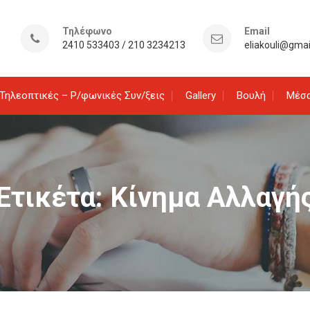
Τηλέφωνο
Email
2410 533403 / 210 3234213
eliakouli@gma
Τηλεοπτικές – Ρ/φωνικές Συν/ξεις
Gallery
Βουλή
Μέσα
Ετικέτα:
Κίνημα Αλλαγή