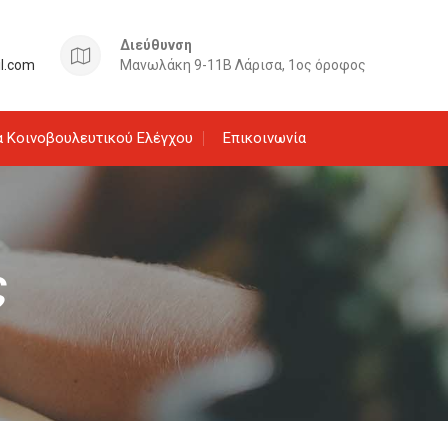
Διεύθυνση
il.com
Μανωλάκη 9-11Β Λάρισα, 1ος όροφος
 Κοινοβουλευτικού Ελέγχου
Επικοινωνία
ς