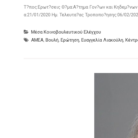
Τ?πος:Ερωτ?σεις Θ?μα:Α?τημα Γον?ων και Κηδεμ?νων 
α:21/01/2020 Ημ. Τελευτα?ας Τροποπο?ησης:06/02/202
Μέσα Κοινοβουλευτικού Ελέγχου
ΑΜΕΑ
,
Βουλή
,
Ερώτηση
,
Ευαγγελία Λιακούλη
,
Κέντρ